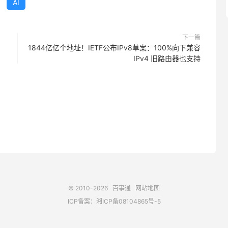
AI
的。这则提示词，能一次性打磨掉文本里的生硬卡顿，彻
下一篇
1844亿亿个地址！IETF公布IPv8草案：100%向下兼容
，优化段落与章节之间的衔接流畅度。删掉“此外”“然而”
IPv4 旧路由器也支持
容本身的观点和逻辑实现自然衔接。让内容在保持轻松流畅
：[粘贴你的文本]”
流量和读者信任。专业的写作者虽然能发现这些AI写作的
里的AI痕迹，并用更人性化的表达完成替换。
© 2010-2026
百事通
网站地图
容里常见的AI写作模式，并重写优化，让文本读起来更自
ICP备案：
湘ICP备08104865号-5
、没必要的补充解释和学术化表达，删掉AI写作里那些可
式，让写作更贴近真人习惯。同时给出具体的改写建议，