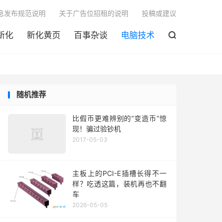

息发布规范说明
关于广告位招租的说明
投稿或建议
新化
新化黄页
百事杂谈
电脑技术

随机推荐
比假币更难辨别的“变造币”惊
现！骗过验钞机
2017-05-03
主板上的PCI-E插槽长得不一
样？吃透这篇，装机再也不翻
车
2026-05-05