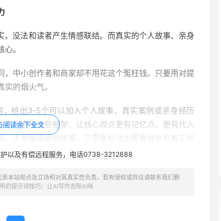
力
事实，没法和读者产生情感联结。而真实的个人故事、亲身
核心。
问，中小创作者和商家却不用花这个冤枉钱。只要用对提
真实的烟火气。
容，给出3-5个可以加入个人故事、真实案例或亲身经历
以直接套用这些框架，让核心观点更有记忆点、更有代入
击阅读余下全文
历，不要编造虚假故事，只需要标注出需要我补充真实经
以及有偿远程服务，电话0738-3212888
流
代表本站观点及立场和对其真实性负责。若有侵权或异议请联系我们删
用的提示词技巧：让AI写作去除AI味
、充满机械感。尤其是经过多次优化的文本，更像是把零散
阅读耐心，直接划走。