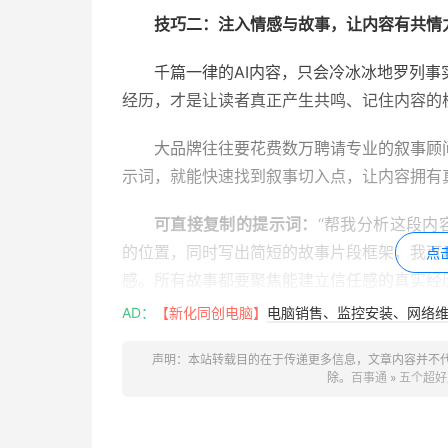
技巧二：注入情感与故事，让内容有共情
千篇一律的AI内容，只会冷冰冰地罗列
经历，才是让读者真正产生共鸣、记住内容的
大品牌往往要花费数万聘请专业的叙事顾
示词，就能快速找到叙事切入点，让内容拥有
可直接复制的提示词：
“帮我分析这段内
的位置，同时写出简短的故事片段框架，我可
点
感。所有故事都要聚焦能建立信任感的真实经
历的部分。内容如下：[粘贴你的文本]”
AD：
【新化同创电脑】
电脑销售、监控安装、网络维护
技巧三：打磨行文节奏，打造自然的逻辑
声明：本站转载目的在于传递更多信息，文章内容并不
除。
百事通
»
五个超好
AI写出来的内容，常常读起来生硬割裂
的段落强行拼接在一起，读者很容易就会失去