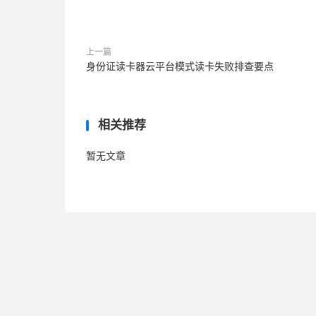
而好的写作，一定是行云流水、逻辑递进
底告别ChatGPT僵化的行文结构。
上一篇
身份证读卡器云平台模式读卡失败排查要点
可直接复制的提示词
：“帮我审核这段内容
“尽管”这类过于明显的生硬过渡词，改用内
风格的同时，实现逻辑上的层层递进。内容如下
相关推荐
技巧四：精准定位并修正AI机械写作痕迹
暂无文章
别再让满是机械感的写作，白白流失你的
通病，却往往要耗费很长的编辑时间。
而这则提示词，能在几秒内就定位到文本
可直接复制的提示词
：“帮我检查这段内
然。重点排查重复的句式结构、滥用的过渡词
预测的固定套路，用更灵活、更随机的表达方