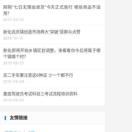
网购“七日无理由退货”今天正式施行 哪些商品不适
用？
2017-03-15
新化吉庆镇创造市场两大“突破”获群众点赞
2015-10-10
新化即将开始乡镇区划调整，来看看你今后将属于哪
个镇哪个村？
2015-09-23
买二手车要注意这6种证 少一个都不行
2015-05-09
娄底驾驶员考试科目三考试流程培训资料
2015-05-02
友情链接