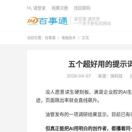
Hi, 请登录
我要注册
找回密码
查百事 通世界
一个关于新化的网站
当前位置：
百事通
电脑技术
正文


五个超好用的提示词
2026-04-07
来源：快科技
没人愿意读生硬刻板、满是企业腔的AI
迹，页面跳出率就会直线飙升。
油管发布的一项调研结果显示，目前已有9
但真正能把AI用明白的创作者，都攥着同