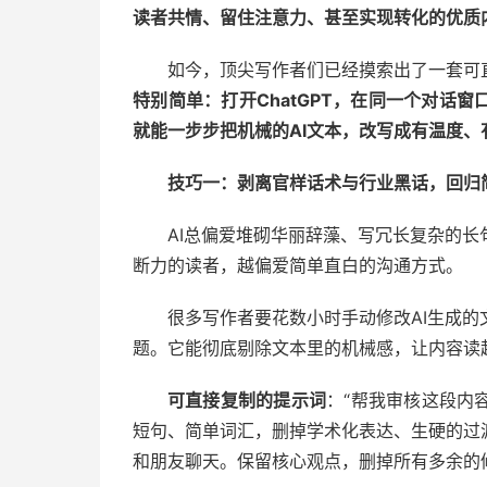
读者共情、留住注意力、甚至实现转化的优质
如今，顶尖写作者们已经摸索出了一套可
特别简单：打开ChatGPT，在同一个对话
就能一步步把机械的AI文本，改写成有温度、
技巧一：剥离官样话术与行业黑话，回归
AI总偏爱堆砌华丽辞藻、写冗长复杂的
断力的读者，越偏爱简单直白的沟通方式。
很多写作者要花数小时手动修改AI生成
题。它能彻底剔除文本里的机械感，让内容读
可直接复制的提示词
：“帮我审核这段内
短句、简单词汇，删掉学术化表达、生硬的过
和朋友聊天。保留核心观点，删掉所有多余的修