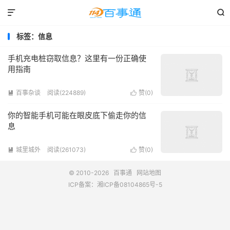


标签：信息
手机充电桩窃取信息？这里有一份正确使
用指南
百事杂谈
阅读(224889)
赞(
0
)


你的智能手机可能在眼皮底下偷走你的信
息
城里城外
阅读(261073)
赞(
0
)


© 2010-2026
百事通
网站地图
ICP备案：
湘ICP备08104865号-5