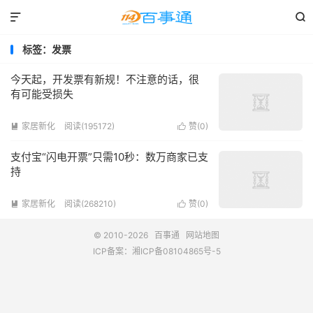


标签：发票
今天起，开发票有新规！不注意的话，很
有可能受损失
家居新化
阅读(195172)
赞(
0
)


支付宝“闪电开票”只需10秒：数万商家已支
持
家居新化
阅读(268210)
赞(
0
)


© 2010-2026
百事通
网站地图
ICP备案：
湘ICP备08104865号-5