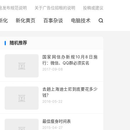

息发布规范说明
关于广告位招租的说明
投稿或建议
新化
新化黄页
百事杂谈
电脑技术

随机推荐
国家网信办新规10月8日施
行：微信、QQ群必须实名
2017-09-08
去趟上海迪士尼到底要花多少
钱？
2016-05-22
最佳瘦身时间表
2015-04-27