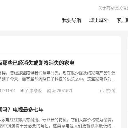
关于商家便民信
我要导航
城里城外
家居
点那些已经消失或即将消失的家电
月异，曾经那些陪伴我们童年时光，现在很少提及的家电产品你还
承到了今天，而有些却沉睡在了科技的洪荒之中。这些家电作为时
欢乐和鼓舞，是那个时代最...
17-11-01
百事杂谈
阅读(284157)
赞(
0
)


期吗？电视最多七年
大家电往往都具有耐用、寿命长的特征。它们大都价格较为昂贵，
活中扮演着十分必要的角色。这类家电是人们更新频率最低的产