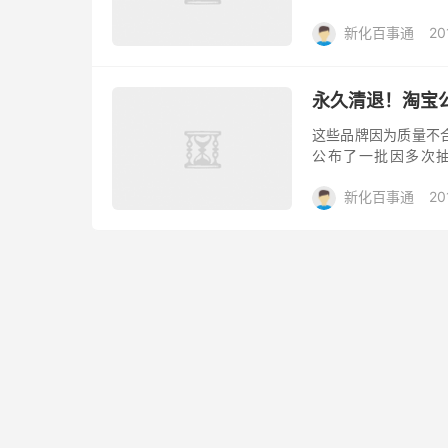
品，以冰箱为例，由于
新化百事通
20
永久清退！淘宝
这些品牌因为质量不
公布了一批因多次抽检
“YOKO”、“Baisens
新化百事通
20