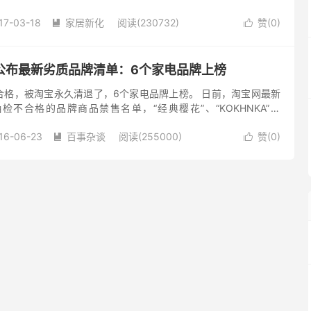
老家电质量十分优秀，有些人...
17-03-18
家居新化
阅读(230732)
赞(
0
)


公布最新劣质品牌清单：6个家电品牌上榜
合格，被淘宝永久清退了，6个家电品牌上榜。 日前，淘宝网最新
不合格的品牌商品禁售名单，“经典樱花”、“KOKHNKA”、
e”、“OPAICN”、“sonboy”六个品牌上榜。...
16-06-23
百事杂谈
阅读(255000)
赞(
0
)

