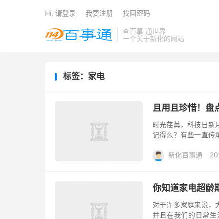
Hi, 请登录
我要注册
找回密码
查百事 通世界
一个关于新化的网站
标签：家电
且用且珍惜！盘
时光荏苒，科技日新
记得么？有些一直传
代的产物，带给人们的
新化百事通
20
你知道家电超龄
对于许多家庭来说，
并且在我们的日常生