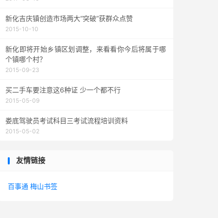
新化吉庆镇创造市场两大“突破”获群众点赞
2015-10-10
新化即将开始乡镇区划调整，来看看你今后将属于哪
个镇哪个村？
2015-09-23
买二手车要注意这6种证 少一个都不行
2015-05-09
娄底驾驶员考试科目三考试流程培训资料
2015-05-02
友情链接
百事通
梅山书签