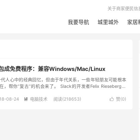
关于商家便民信
我要导航
城里城外
家居
成免费程序：兼容Windows/Mac/Linux
可能是一代人心中的经典回忆，但由于年代关系，一些年轻朋友可能根本
你“复古”的机会来了。 Slack的开发者Felix Rieseberg将
程序，并分享到了GitHub上，Win...
18-08-24
电脑技术
阅读(218653)
赞(
0
)

