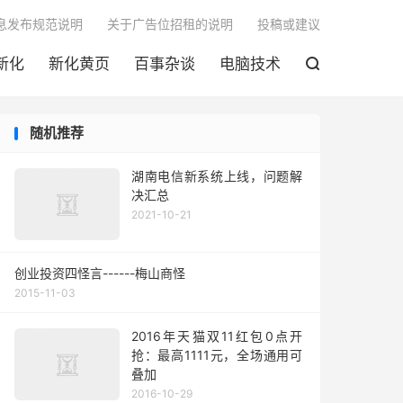

息发布规范说明
关于广告位招租的说明
投稿或建议
新化
新化黄页
百事杂谈
电脑技术

随机推荐
湖南电信新系统上线，问题解
决汇总
2021-10-21
创业投资四怪言------梅山商怪
2015-11-03
2016年天猫双11红包0点开
抢：最高1111元，全场通用可
叠加
2016-10-29