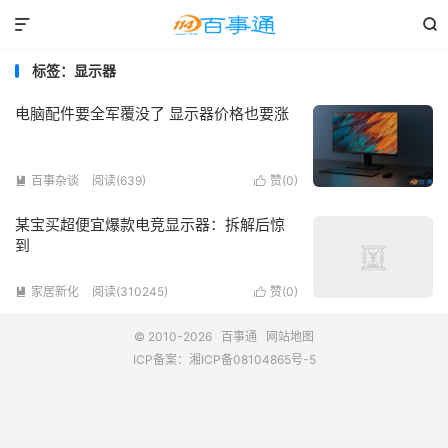


标签：显示器
电脑配件要全军覆没了 显示器价格也要涨
百事杂谈
阅读(639)
赞(
0
)


某宝买超便宜爆款电竞显示器：拆解后惊
到
家居新化
阅读(310245)
赞(
0
)


© 2010-2026
百事通
网站地图
ICP备案：
湘ICP备08104865号-5