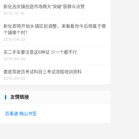
新化吉庆镇创造市场两大“突破”获群众点赞
2015-10-10
新化即将开始乡镇区划调整，来看看你今后将属于哪
个镇哪个村？
2015-09-23
买二手车要注意这6种证 少一个都不行
2015-05-09
娄底驾驶员考试科目三考试流程培训资料
2015-05-02
友情链接
百事通
梅山书签