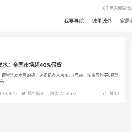
关于商家便民信
我要导航
城里城外
家居
发水：全国市场超40%假货
？假冒洗发水惹的祸！央视记者从京东、1号店、淘宝等购买8瓶洗
品。
14-08-17
城里城外
阅读(275657)
赞(
0
)

