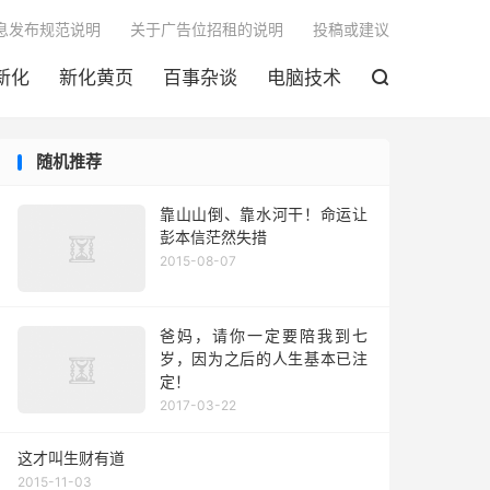

息发布规范说明
关于广告位招租的说明
投稿或建议
新化
新化黄页
百事杂谈
电脑技术

随机推荐
靠山山倒、靠水河干！命运让
彭本信茫然失措
2015-08-07
爸妈，请你一定要陪我到七
岁，因为之后的人生基本已注
定！
2017-03-22
这才叫生财有道
2015-11-03