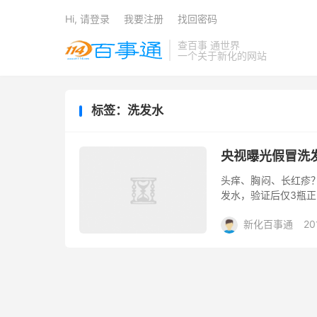
Hi, 请登录
我要注册
找回密码
查百事 通世界
一个关于新化的网站
标签：洗发水
央视曝光假冒洗
头痒、胸闷、长红疹
发水，验证后仅3瓶正
新化百事通
20