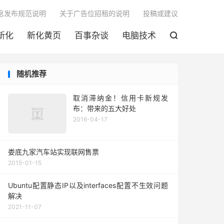

息发布规范说明
关于广告位招租的说明
投稿或建议
新化
新化黄页
百事杂谈
电脑技术

随机推荐
取消滞纳金！信用卡新规发
布：带来的五大好处
2016-04-17
娄底九家汽车站实现联网售票
2015-01-15
Ubuntu配置静态IP以及interfaces配置不生效问题
解决
2021-11-07