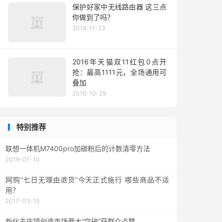
保护好家中无线路由器 这三点
你做到了吗？
2018-11-23
2016年天猫双11红包0点开
抢：最高1111元，全场通用可
叠加
2016-10-29
特别推荐
联想一体机M7400pro加碳粉后的计数清零方法
2019-07-10
网购“七日无理由退货”今天正式施行 哪些商品不适
用？
2017-03-15
新化吉庆镇创造市场两大“突破”获群众点赞