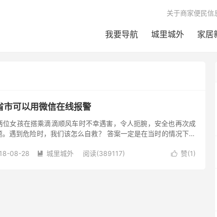
关于商家便民信
我要导航
城里城外
家居
省市可以用微信在线报警
两位女孩在搭乘滴滴顺风车时不幸遇害，令人扼腕，安全也再次成
题。遇到危险时，我们该怎么自救？ 答案一定是在当时的情况下选
：电话报警、向周边的人求...
18-08-28
城里城外
阅读(389117)
赞(
1
)

