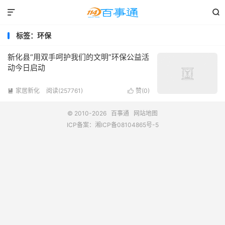


标签：环保
新化县“用双手呵护我们的文明”环保公益活
动今日启动
家居新化
阅读(257761)
赞(
0
)


© 2010-2026
百事通
网站地图
ICP备案：
湘ICP备08104865号-5