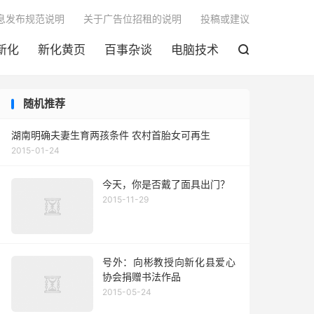

息发布规范说明
关于广告位招租的说明
投稿或建议
新化
新化黄页
百事杂谈
电脑技术

随机推荐
湖南明确夫妻生育两孩条件 农村首胎女可再生
2015-01-24
今天，你是否戴了面具出门？
2015-11-29
号外：向彬教授向新化县爱心
协会捐赠书法作品
2015-05-24