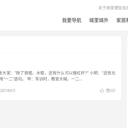
关于商家便民信
我要导航
城里城外
家居
发大家：“除了铁棍、木棍，还有什么可以做杠杆?” 小明：“还有光
用“一二”造句。 甲：军训时，教官大喊，一二...
267491)
赞(
0
)
