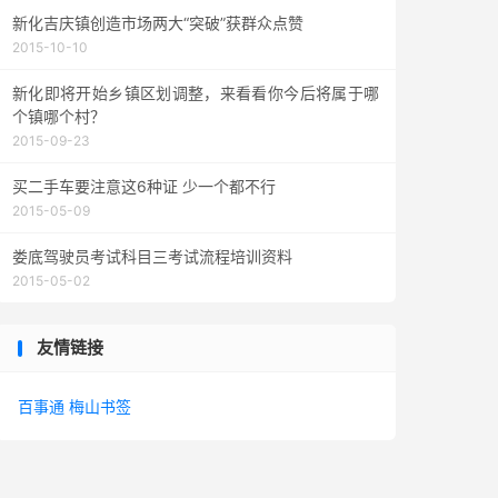
新化吉庆镇创造市场两大“突破”获群众点赞
2015-10-10
新化即将开始乡镇区划调整，来看看你今后将属于哪
个镇哪个村？
2015-09-23
买二手车要注意这6种证 少一个都不行
2015-05-09
娄底驾驶员考试科目三考试流程培训资料
2015-05-02
友情链接
百事通
梅山书签