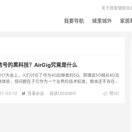
关于商家便民信
我要导航
城里城外
家居
号的黑科技？AirGig究竟是什么
017大会上，人们讨论了作为4G后继者的5G。照理说5G相对4G当
络体验，但问题在于它作为一个业界的技术标准，根本还不存在。
，更别提怎么实现，什么时候到来...
17-03-12
百事杂谈
阅读(203080)
赞(
0
)

