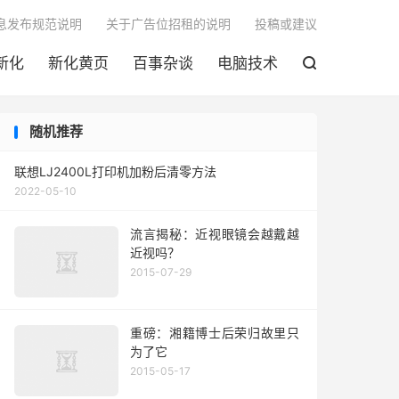

息发布规范说明
关于广告位招租的说明
投稿或建议
新化
新化黄页
百事杂谈
电脑技术

随机推荐
联想LJ2400L打印机加粉后清零方法
2022-05-10
流言揭秘：近视眼镜会越戴越
近视吗？
2015-07-29
重磅：湘籍博士后荣归故里只
为了它
2015-05-17