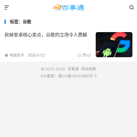


标签：谷歌
砍掉安卓核心卖点，谷歌的立场令人费解
电脑技术
阅读(472)
赞(
0
)


© 2010-2026
百事通
网站地图
ICP备案：
湘ICP备08104865号-5