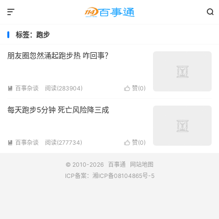


标签：跑步
朋友圈忽然涌起跑步热 咋回事？
百事杂谈
阅读(283904)
赞(
0
)


每天跑步5分钟 死亡风险降三成
百事杂谈
阅读(277734)
赞(
0
)


© 2010-2026
百事通
网站地图
ICP备案：
湘ICP备08104865号-5