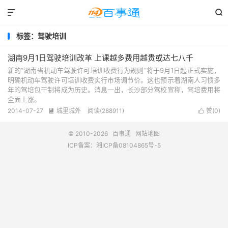


标签：驾驶培训
湖南9月1日驾驶培训改革 上课越多费用越贵或达七八千
新的“湖南省机动车驾驶许可培训收费行为规则”将于9月1日起正式实施，
明确机动车驾驶许可培训收费实行市场调节价。这也预示着湖南人习惯多
年的驾培包干制将成为历史。消息一出，长沙部分驾校宣称，驾培费用将
全面上涨。
2014-07-27
城里城外
阅读(288911)
赞(
0
)


© 2010-2026
百事通
网站地图
ICP备案：
湘ICP备08104865号-5