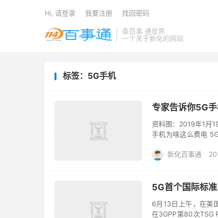
Hi, 请登录
我要注册
找回密码
查百事 通世界
一个关于新化的网站
标签：5G手机
专家告诉你5G
资料图：2019年1月
手机为啥这么费电 
终端厂商也在奋力划桨。
新化百事通
20
5G首个国际标
6月13日上午，在美国圣
在3GPP第80次T