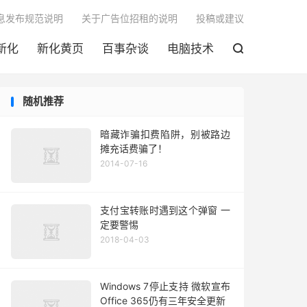

息发布规范说明
关于广告位招租的说明
投稿或建议
新化
新化黄页
百事杂谈
电脑技术

随机推荐
暗藏诈骗扣费陷阱，别被路边
摊充话费骗了！
2014-07-16
支付宝转账时遇到这个弹窗 一
定要警惕
2018-04-03
Windows 7停止支持 微软宣布
Office 365仍有三年安全更新