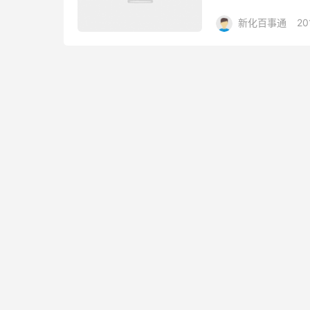
标准正式出炉。 据悉
新化百事通
20