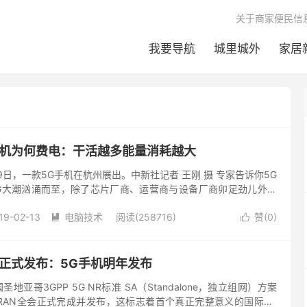
关于商家便民信
我要导航
城里城外
家居
手机为何费电：干活越多能量消耗越大
19日，一款5G手机在杭州展出。中新社记者 王刚 摄 专家告诉你5G
5G大潮汹涌而至，除了芯片厂商、运营商与设备厂商卯足劲儿外，
 近日，即将面世的三星S10...
19-02-13
电脑技术
阅读(258716)
赞(
0
)


准正式发布：5G手机明年发布
地亚哥3GPP 5G NR标准 SA（Standalone，独立组网）方案
SG RAN全会正式完成并发布，这标志着首个真正完整意义的国际5G