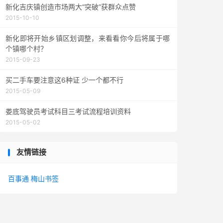
新化吉庆镇创造市场两大“突破”获群众点赞
2015-10-10
新化即将开始乡镇区划调整，来看看你今后将属于哪
个镇哪个村？
2015-09-23
买二手车要注意这6种证 少一个都不行
2015-05-09
娄底驾驶员考试科目三考试流程培训资料
2015-05-02
友情链接
百事通
梅山书签