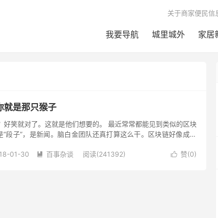
关于商家便民信
我要导航
城里城外
家居
你就是那只猴子
？好笑就对了。这就是他们想要的。 最近常常都能见到类似的区块
是“段子”，是新闻。脑白金团队还真打算这么干。区块链好像成了
能粘上。清醒的围观者，...
18-01-30
百事杂谈
阅读(241392)
赞(
0
)

