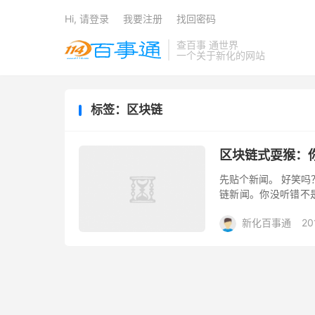
Hi, 请登录
我要注册
找回密码
查百事 通世界
一个关于新化的网站
标签：区块链
区块链式耍猴：
先贴个新闻。 好笑吗
链新闻。你没听错不
万能狗皮膏药，什么都
新化百事通
20