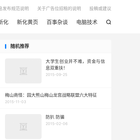

息发布规范说明
关于广告位招租的说明
投稿或建议
新化
新化黄页
百事杂谈
电脑技术

随机推荐
大学生创业并不难，资金与信
息双重扶！
2015-09-25
梅山商怪：园大熊山梅山龙宫战略联盟六大特征
2015-11-03
防扒 防骗
2015-02-06