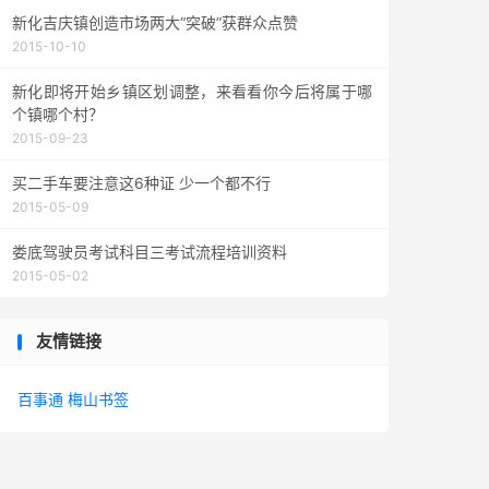
新化吉庆镇创造市场两大“突破”获群众点赞
2015-10-10
新化即将开始乡镇区划调整，来看看你今后将属于哪
个镇哪个村？
2015-09-23
买二手车要注意这6种证 少一个都不行
2015-05-09
娄底驾驶员考试科目三考试流程培训资料
2015-05-02
友情链接
百事通
梅山书签