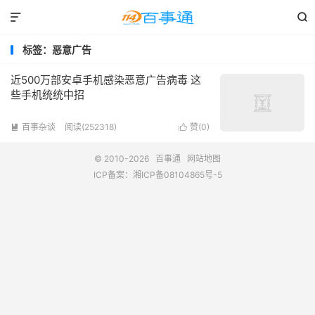


标签：恶意广告
近500万部安卓手机感染恶意广告病毒 这
些手机统统中招
百事杂谈
阅读(252318)
赞(
0
)


© 2010-2026
百事通
网站地图
ICP备案：
湘ICP备08104865号-5