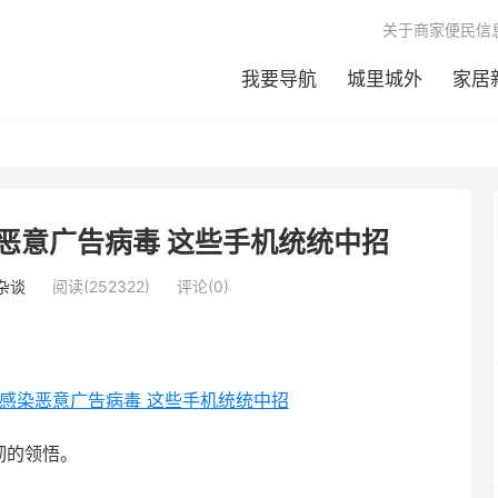
关于商家便民信
我要导航
城里城外
家居
恶意广告病毒 这些手机统统中招
杂谈
阅读(252322)
评论(0)
彻的领悟。