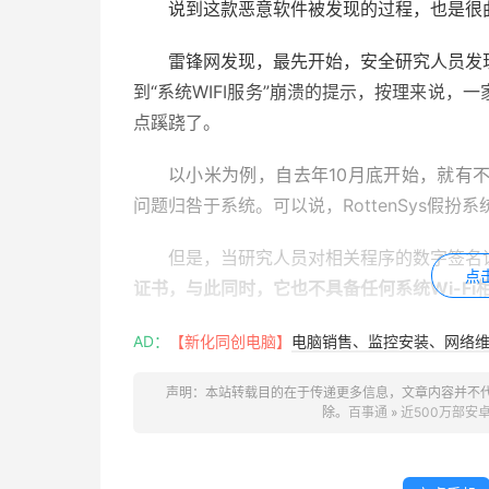
说到这款恶意软件被发现的过程，也是很
雷锋网发现，最先开始，安全研究人员发
到“系统WIFI服务”崩溃的提示，按理来说
点蹊跷了。
以小米为例，自去年10月底开始，就有
问题归咎于系统。可以说，RottenSys假扮
但是，当研究人员对相关程序的数字签名
点
证书，与此同时，它也不具备任何系统Wi-Fi
既然不是系统自带的，那恶意程序又是如
AD：
【新化同创电脑】
电脑销售、监控安装、网络维护
CheckPoint的研究人员在对“系统W
声明：本站转载目的在于传递更多信息，文章内容并不
除。
百事通
»
近500万部安
意软件很可能安装于手机出厂之后、用户购买
据CheckPoint透露，几乎一半的受感染