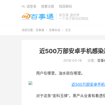
Hi, 请登录
我要注册
找回密码
查百事 通世界
一个关于新化的网站
当前位置：
百事通
百事杂谈
正文


近500万部安卓手机感染
2018-03-18
分类：
百事
用户在哪里，油水就在哪里。
对于这条“金科玉律”，黑产从业者有着透