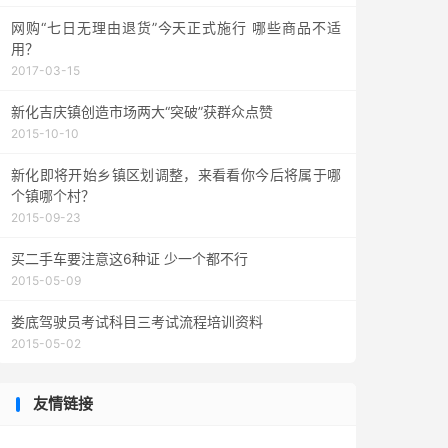
网购“七日无理由退货”今天正式施行 哪些商品不适
用？
2017-03-15
新化吉庆镇创造市场两大“突破”获群众点赞
2015-10-10
新化即将开始乡镇区划调整，来看看你今后将属于哪
个镇哪个村？
2015-09-23
买二手车要注意这6种证 少一个都不行
2015-05-09
娄底驾驶员考试科目三考试流程培训资料
2015-05-02
友情链接