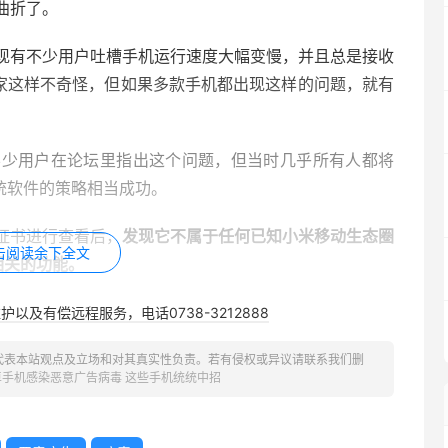
曲折了。
现有不少用户吐槽手机运行速度大幅变慢，并且总是接收
，一家这样不奇怪，但如果多款手机都出现这样的问题，就有
不少用户在论坛里指出这个问题，但当时几乎所有人都将
系统软件的策略相当成功。
证书进行查看后，
发现它不属于任何已知小米移动生态圈
击阅读余下全文
相关的功能。
何潜入用户的手机中的？
以及有偿远程服务，电话0738-3212888
IFI服务”安装信息仔细观测及大量额外数据分析后，怀疑该恶
代表本站观点及立场和对其真实性负责。若有侵权或异议请联系我们删
卓手机感染恶意广告病毒 这些手机统统中招
之前的某个环节。
手机是通过中国电话分销商“TianPai”购买的，
该分销商的