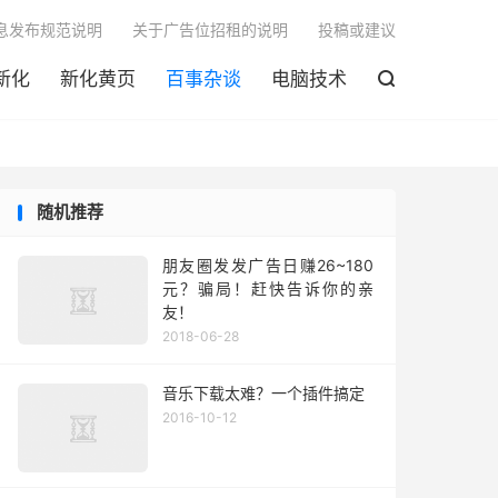

息发布规范说明
关于广告位招租的说明
投稿或建议
新化
新化黄页
百事杂谈
电脑技术

随机推荐
朋友圈发发广告日赚26~180
元？骗局！赶快告诉你的亲
友！
2018-06-28
音乐下载太难？一个插件搞定
2016-10-12