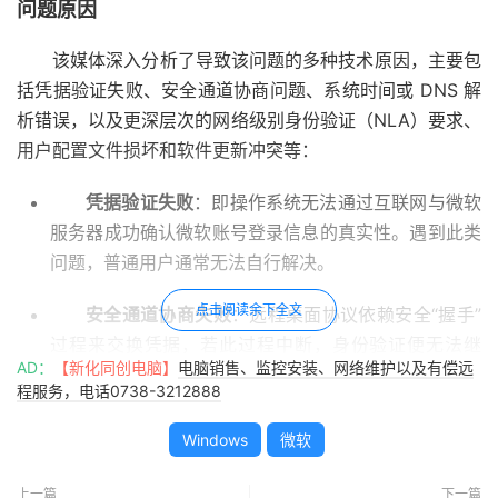
问题原因
该媒体深入分析了导致该问题的多种技术原因，主要包
括凭据验证失败、安全通道协商问题、系统时间或 DNS 解
析错误，以及更深层次的网络级别身份验证（NLA）要求、
用户配置文件损坏和软件更新冲突等：
凭据验证失败
：即操作系统无法通过互联网与微软
服务器成功确认微软账号登录信息的真实性。遇到此类
问题，普通用户通常无法自行解决。
点击阅读余下全文
安全通道协商失败
：远程桌面协议依赖安全“握手”
过程来交换凭据，若此过程中断，身份验证便无法继
AD：
【新化同创电脑】
电脑销售、监控安装、网络维护以及有偿远
续。
程服务，电话0738-3212888
时间同步或 DNS 解析问题
：例如客户端与服务器
Windows
微软
的系统时钟存在偏差，或 DNS 查找失败，都会干扰验
证过程。
上一篇
下一篇