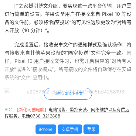
IT之家援引博文介绍，要实现这一跨平台传输，用户需
进行简单的设置。苹果设备用户在接收来自 Pixel 10 等设
备的文件前，必须将“隔空投送”的可见性选项更改为“对所有
人开放（10 分钟）”。
完成设置后，接收安卓文件的通知样式及确认操作，将
与接收来自其他苹果设备的“隔空投送”文件完全一致。同
样，Pixel 10 用户接收文件时，也需开启相应的“对所有人
开放”或进入“接收模式”。所有接收的文件将自动保存在安卓
系统的“文件”应用中。
点击阅读余下全文
谷歌方面强调，此次功能互通在设计上采用了多层安全
AD：
【新化同创电脑】
电脑销售、监控安装、网络维护以及有偿远
防护机制，以确保跨平台分享的安全性。整个传输过程充分
程服务，电话0738-3212888
保障用户隐私，通过安全的点对点（peer-to-peer）直连通
iPhone
安卓手机
苹果
道完成，数据不会经过任何服务器中转。