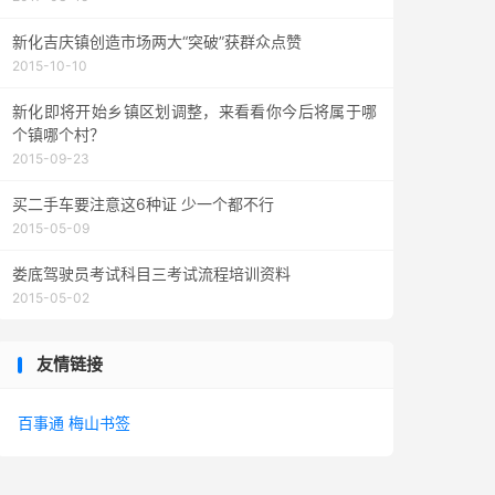
新化吉庆镇创造市场两大“突破”获群众点赞
2015-10-10
新化即将开始乡镇区划调整，来看看你今后将属于哪
个镇哪个村？
2015-09-23
买二手车要注意这6种证 少一个都不行
2015-05-09
娄底驾驶员考试科目三考试流程培训资料
2015-05-02
友情链接
百事通
梅山书签