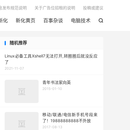

息发布规范说明
关于广告位招租的说明
投稿或建议
新化
新化黄页
百事杂谈
电脑技术

随机推荐
Linux必备工具Xshell7无法打开,转圈圈后就没反应
了
2021-11-07
青年书法家向英
2015-01-10
移动/联通/电信新手机号段来
了！19888888888不外放
2017-08-13