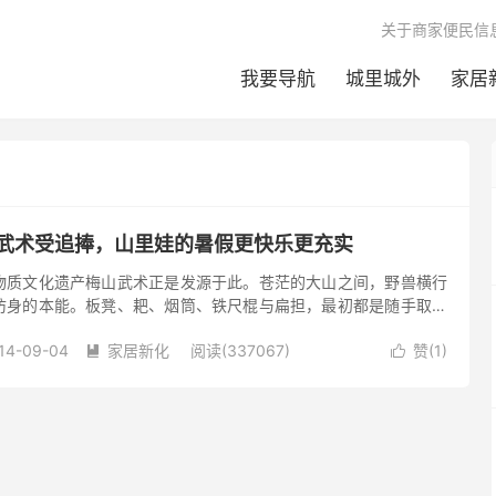
关于商家便民信
我要导航
城里城外
家居
山武术受追捧，山里娃的暑假更快乐更充实
物质文化遗产梅山武术正是发源于此。苍茫的大山之间，野兽横行
防身的本能。板凳、耙、烟筒、铁尺棍与扁担，最初都是随手取而
练出实用的武术套路。他们也从动物身上学习技巧，比如那套当地
14-09-04
家居新化
阅读(337067)
赞(
1
)
拳，以及攻击为主的猴拳。

