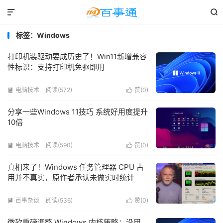


标签：Windows
打印机装驱动要成历史了！Win11新增兼容
性标识：支持打印机免驱即用
电脑技术
阅读(572)
赞(
0
)


分享一些Windows 11技巧 系统好用度提升
10倍
电脑技术
阅读(590)
赞(
0
)


真相来了！Windows 任务管理器 CPU 占
用并不真实，原作者承认未做实时统计
百事杂谈
阅读(536)
赞(
0
)


微软重磅调整 Windows 内核策略：沿用