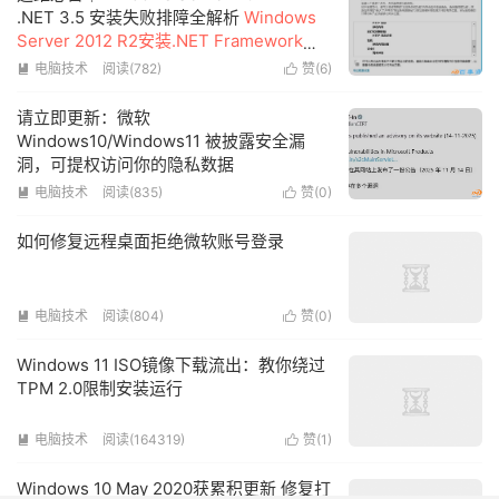
.NET 3.5 安装失败排障全解析
Windows
Server 2012 R2安装.NET Framework
3.5失败的解决方案
电脑技术
阅读(782)
赞(
6
)


请立即更新：微软
Windows10/Windows11 被披露安全漏
洞，可提权访问你的隐私数据
电脑技术
阅读(835)
赞(
0
)


如何修复远程桌面拒绝微软账号登录
电脑技术
阅读(804)
赞(
0
)


Windows 11 ISO镜像下载流出：教你绕过
TPM 2.0限制安装运行
电脑技术
阅读(164319)
赞(
1
)


Windows 10 May 2020获累积更新 修复打