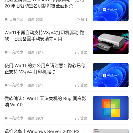
20 年旧驱动签名机制将被全面封杀
百事杂谈
阅读(602)
赞(
1
)


Win11不再自动支持V3/V4打印机驱动 微
软：旧设备需手动安装才可用
电脑技术
阅读(781)
赞(
0
)


使用 Win11 的办公用户请注意：微软已停
止支持 V3/V4 打印机驱动
电脑技术
阅读(751)
赞(
0
)


微软确认：Win11 无法关机的 Bug 同样影
响 Win10
电脑技术
阅读(697)
赞(
0
)


运维必备｜Windows Server 2012 R2