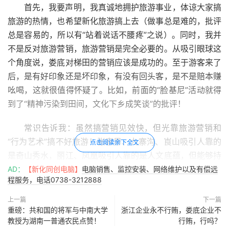
首先，我要声明，我真诚地拥护旅游事业，体谅大家搞
旅游的热情，也希望新化旅游搞上去（做事总是难的，批评
总是容易的，所以有“站着说话不腰疼”之说）。同时，我并
不是反对旅游营销，旅游营销是完全必要的。从吸引眼球这
个角度说，娄底对梯田的营销应该是成功的。至于游客来了
后，是有好印象还是坏印象，有没有回头客，是不是赔本赚
吆喝，这就很值得怀疑了。比如，前面的“脸基尼”活动就得
到了“精神污染到田间，文化下乡成笑谈”的批评！
常识告诉我：虽然搞营销见效快，但光靠旅游营销和
“行为艺术”搞不好旅游！张家界、九寨沟、崀山吸引人靠的
点击阅读余下全文
是奇山秀水，丽江、凤凰吸引人靠的是人文底蕴，但能够持
久吸引游客、创造显著的经济效益，还是靠完善的旅游配套
AD：
【新化同创电脑】
电脑销售、监控安装、网络维护以及有偿远
程服务，电话0738-3212888
设施、完整的旅游产业链条、优质的服务。假若营销是“术”
的话，后者才是真正的“道”。如果仅仅满足于新奇特的营销
上一篇
下一篇
带来一些客源，天长日久，这个地方的旅游肯定做不大，做
重磅：共和国的将军与中南大学
浙江企业永不行贿，娄底企业不
教授为湖南一普通农民点赞！
行贿，行吗？
不好，做不久！所以，我一直坚持一个观点：在娄底旅游一