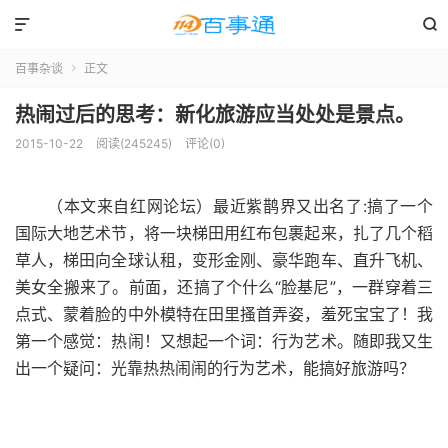


百事杂谈
正文

热闹过后的思考：新化旅游应当处处是景点。
2015-10-22
阅读(245245)
评论(0)
（本文来自红网论坛）最近紫鹊界又出名了:搞了一个
国际大地艺术节，将一块梯田用红布包裹起来，扎了几个稻
草人，梯田向全球认租，变形金刚、豪华跑车、直升飞机、
美女全搬来了。前面，还搞了个什么“脸基尼”，一群穿着三
点式、蒙着脸的中外模特在田里搔首弄姿，羞死宝宝了！我
第一个感觉：热闹！又想起一个词：行为艺术。随即我又生
出一个疑问：光靠热热闹闹的行为艺术，能搞好旅游吗？