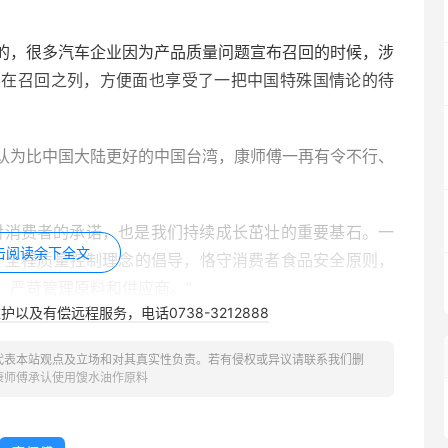
的，很多汽车企业因为产品质量问题宣布召回的时候，涉
不在召回之列，方便面也享受了一把中国特殊国情论的待
认为比中国大陆更好的中国台湾，康师傅一再有令不行、
对消费者的承诺，也是我们持续成长茁壮的重要基石。一
击阅读余下全文
桌’全程质量控制理念的倡导，恪守消费者食品安全原则，
，严苛管理原料和供应商。”
以及有偿远程服务，电话0738-3212888
出黑心油流入康师傅旗下公司味全，媒体报道，味全董事
代表本站观点及立场和对其真实性负责。若有侵权或异议请联系我们删
也是一个良心事业，父亲也教导经营事业要童叟无欺，四
康师傅承认使用馊水油作原料
内部管理最高指导原则。
蹈覆辙，决定采取一条龙管理，从溯源管原料的采购，决