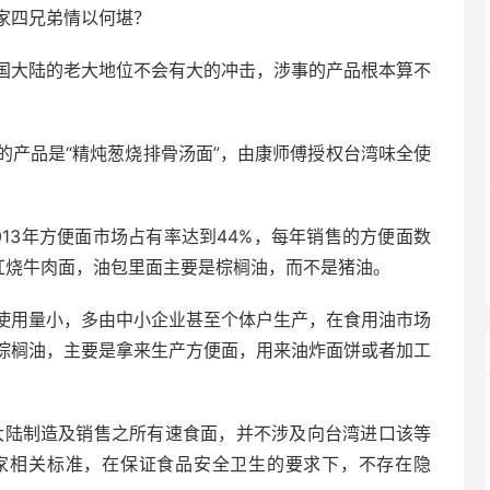
家四兄弟情以何堪？
国大陆的老大地位不会有大的冲击，涉事的产品根本算不
的产品是“精炖葱烧排骨汤面”，由康师傅授权台湾味全使
13年方便面市场占有率达到44%，每年销售的方便面数
红烧牛肉面，油包里面主要是棕榈油，而不是猪油。
使用量小，多由中小企业甚至个体户生产，在食用油市场
棕榈油，主要是拿来生产方便面，用来油炸面饼或者加工
大陆制造及销售之所有速食面，并不涉及向台湾进口该等
家相关标准，在保证食品安全卫生的要求下，不存在隐