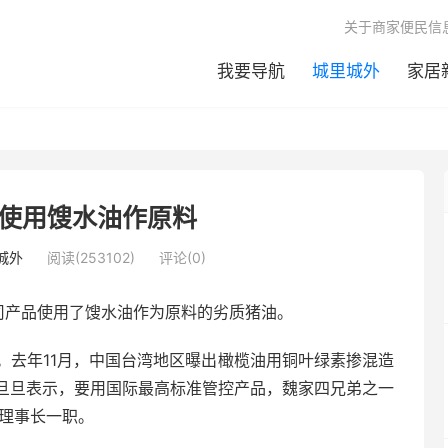
关于商家便民信
我要导航
城里城外
家居
使用馊水油作原料
城外
阅读(253102)
评论(0)
司产品使用了馊水油作为原料的劣质猪油。
。去年11月，中国台湾地区曝出橄榄油用铜叶绿素掺混造
旦旦表示，要用国际最高标准管控产品，魏家四兄弟之一
辞理事长一职。