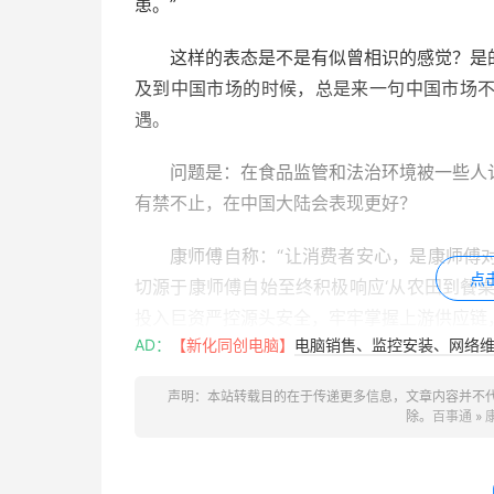
患。”
这样的表态是不是有似曾相识的感觉？是
及到中国市场的时候，总是来一句中国市场
遇。
问题是：在食品监管和法治环境被一些人
有禁不止，在中国大陆会表现更好？
康师傅自称：“让消费者安心，是康师傅
点
切源于康师傅自始至终积极响应‘从农田到餐
投入巨资严控源头安全，牢牢掌握上游供应链
AD：
【新化同创电脑】
电脑销售、监控安装、网络维护
去年台湾大统长基公司假油事件爆发，曝
声明：本站转载目的在于传递更多信息，文章内容并不
长魏应充表示，坚持食品是老实人做的生意，
除。
百事通
»
兄弟一再坚持这种信念，食品安全是集团经营
魏应充还说，经过这次事件后，为避免重