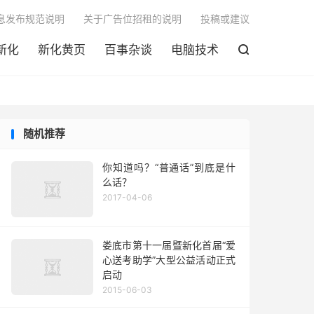

息发布规范说明
关于广告位招租的说明
投稿或建议
新化
新化黄页
百事杂谈
电脑技术

随机推荐
你知道吗？“普通话”到底是什
么话？
2017-04-06
娄底市第十一届暨新化首届“爱
心送考助学”大型公益活动正式
启动
2015-06-03