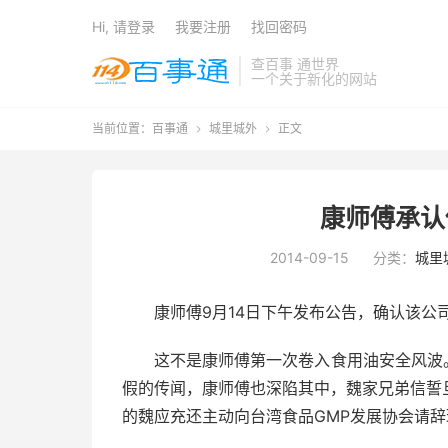
Hi, 请登录
我要注册
找回密码
查百事 通世界
一个关于新化的网站
当前位置：
百事通
城里城外
正文


康师傅承认
2014-09-15
分类：
城里
康师傅9月14日下午发布公告，确认该公
这不是康师傅第一次卷入食用油安全风波
假的传闻，康师傅也深陷其中，魏家兄弟信誓
的魏应充还主动向台湾食品GMP发展协会请