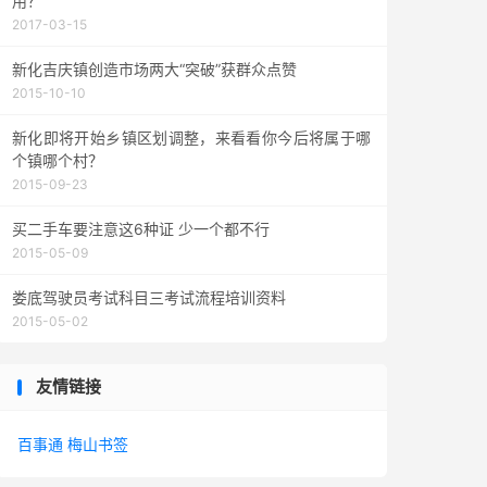
用？
2017-03-15
新化吉庆镇创造市场两大“突破”获群众点赞
2015-10-10
新化即将开始乡镇区划调整，来看看你今后将属于哪
个镇哪个村？
2015-09-23
买二手车要注意这6种证 少一个都不行
2015-05-09
娄底驾驶员考试科目三考试流程培训资料
2015-05-02
友情链接
百事通
梅山书签