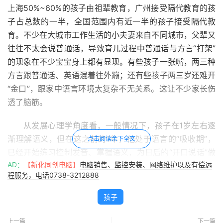
上海50%~60%的孩子由祖辈教育，广州接受隔代教育的孩
子占总数的一半，全国范围内有近一半的孩子接受隔代教
育。不少在大城市工作生活的小夫妻来自不同城市，父辈又
往往不太会说普通话，导致育儿过程中普通话与方言“打架”
的现象在不少宝宝身上都有显现。有些孩子一张嘴，两三种
方言跟普通话、英语混着往外蹦；还有些孩子两三岁还难开
“金口”，跟家中语言环境太复杂不无关系。这让不少家长伤
透了脑筋。
从发展心理学角度看，一般情况下，孩子在1岁左右逐
渐理解语义，但在这之前的1年，他处于语言的“吸收期”，
点击阅读余下全文
已经开始练习控制发音、掌握语义，为日后的“开口说话”做
AD：
【新化同创电脑】
电脑销售、监控安装、网络维护以及有偿远
准备。在10~14个月，孩子往往就能说出具有概括性意义、
程服务，电话0738-3212888
能被他人理解的词了。如果家中存在不同地域的方言、口
音，会给孩子带来一定干扰，可能说话晚一些，但一般不会
孩子
产生太大影响。实际上，人类大脑的语言功能就像一扇大
门，小时大门是完全敞开的，随着年龄增长就会渐渐关闭。
上一篇
下一篇