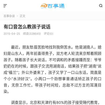


百事杂谈
正文

有口音怎么教孩子说话
2015-04-25
阅读(328645)
评论(0)
最近，朋友愁眉苦脸地找到我倒苦水。他是湖南人，媳
妇是山东人，两年前喜得贵子，双方老人轮流来京帮着照顾
孩子。随着孩子长大说话，不可调和的矛盾接踵而至：爷爷
奶奶在的时候，跟孩子交流用湖南话，结果孩子把“湖南”说
成“福兰”；外公外婆来了，孩子又学了一口山东话，简直是
个小“水浒好汉”。小两口一个劲想拿普通话矫正孩子的口
音，无奈工作忙，带孩子时间短，总敌不过方言的耳濡目
染。
调查显示，北京和天津约有80%的孩子接受隔代教育，