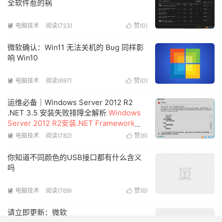
全软件惹的祸
电脑技术
阅读(723)
赞(
0
)


微软确认：Win11 无法关机的 Bug 同样影
响 Win10
电脑技术
阅读(697)
赞(
0
)


运维必备｜Windows Server 2012 R2
.NET 3.5 安装失败排障全解析
Windows
Server 2012 R2安装.NET Framework
3.5失败的解决方案
电脑技术
阅读(782)
赞(
6
)


你知道不同颜色的USB接口都有什么含义
吗
电脑技术
阅读(769)
赞(
6
)


请立即更新：微软