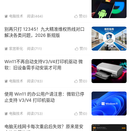
电脑技术
阅读(464)
赞(
0
)


别再只打 12345！九大精准维权热线对口
解决各类问题，2026 新规版
家居新化
阅读(711)
赞(
1
)


Win11不再自动支持V3/V4打印机驱动 微
软：旧设备需手动安装才可用
电脑技术
阅读(783)
赞(
0
)


使用 Win11 的办公用户请注意：微软已停
止支持 V3/V4 打印机驱动
电脑技术
阅读(753)
赞(
0
)


电脑无线网卡每次重启后失效？原来是安