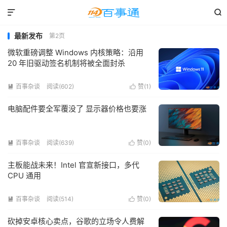


最新发布
第2页
微软重磅调整 Windows 内核策略：沿用
20 年旧驱动签名机制将被全面封杀
百事杂谈
阅读(602)
赞(
1
)


电脑配件要全军覆没了 显示器价格也要涨
百事杂谈
阅读(639)
赞(
0
)


主板能战未来！Intel 官宣新接口，多代
CPU 通用
百事杂谈
阅读(514)
赞(
0
)


砍掉安卓核心卖点，谷歌的立场令人费解