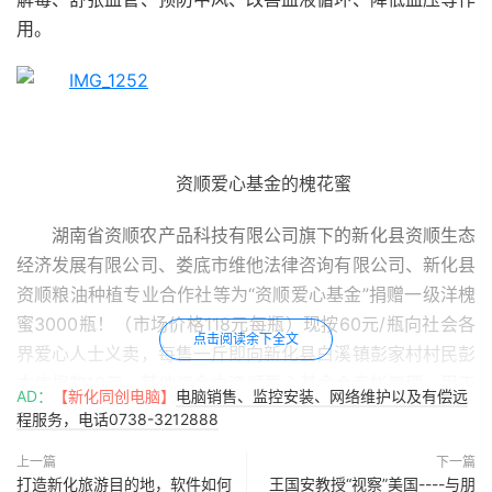
用。
资顺爱心基金的槐花蜜
湖南省资顺农产品科技有限公司旗下的新化县资顺生态
经济发展有限公司、娄底市维他法律咨询有限公司、新化县
资顺粮油种植专业合作社等为“资顺爱心基金”捐赠一级洋槐
蜜3000瓶！（市场价格118元每瓶）现按60元/瓶向社会各
点击阅读余下全文
界爱心人士义卖，每售一斤即向新化县白溪镇彭家村村民彭
本信捐款10元。其他资金由资顺爱心基金会专帐管理，用于
AD：
【新化同创电脑】
电脑销售、监控安装、网络维护以及有偿远
帮扶留守儿童就学与生活起居中的实际困难，退转残疾军人
程服务，电话0738-3212888
就业。义卖产品全属一级正品，假一罚十！
上一篇
下一篇
打造新化旅游目的地，软件如何
王国安教授“视察”美国----与朋