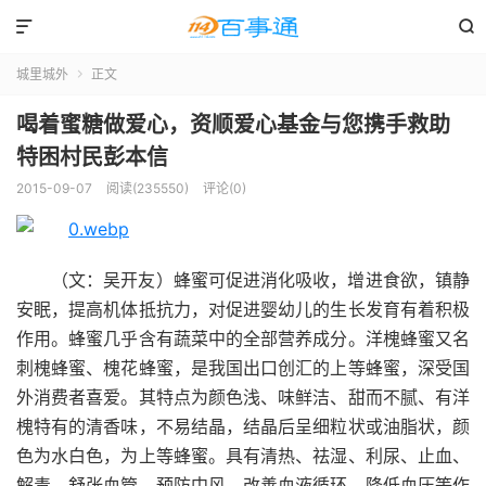


城里城外
正文

喝着蜜糖做爱心，资顺爱心基金与您携手救助
特困村民彭本信
2015-09-07
阅读(235550)
评论(0)
（文：吴开友）蜂蜜可促进消化吸收，增进食欲，镇静
安眠，提高机体抵抗力，对促进婴幼儿的生长发育有着积极
作用。蜂蜜几乎含有蔬菜中的全部营养成分。洋槐蜂蜜又名
刺槐蜂蜜、槐花蜂蜜，是我国出口创汇的上等蜂蜜，深受国
外消费者喜爱。其特点为颜色浅、味鲜洁、甜而不腻、有洋
槐特有的清香味，不易结晶，结晶后呈细粒状或油脂状，颜
色为水白色，为上等蜂蜜。具有清热、祛湿、利尿、止血、
解毒、舒张血管、预防中风、改善血液循环、降低血压等作