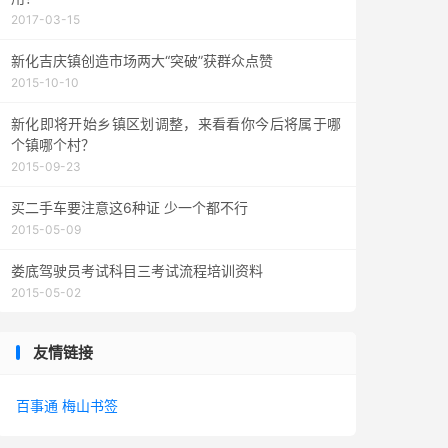
2017-03-15
新化吉庆镇创造市场两大“突破”获群众点赞
2015-10-10
新化即将开始乡镇区划调整，来看看你今后将属于哪
个镇哪个村？
2015-09-23
买二手车要注意这6种证 少一个都不行
2015-05-09
娄底驾驶员考试科目三考试流程培训资料
2015-05-02
友情链接
百事通
梅山书签