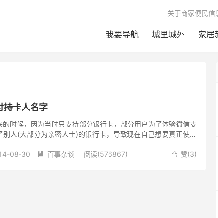
关于商家便民信
我要导航
城里城外
家居
付持卡人名字
来的时候，因为当时只支持部分银行卡，部分用户为了体验微信支
了别人(大部分为亲密人士)的银行卡，导致现在自己想要真正使用
来的银行卡绑定后，用自己...
14-08-30
百事杂谈
阅读(576867)
赞(
3
)

