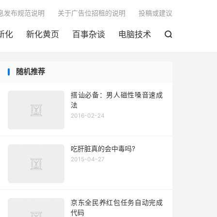

息发布规范说明
关于广告位招租的说明
投稿或建议
新化
新化黄页
百事杂谈
电脑技术

随机推荐
搭讪必备：男人磁性嗓音速成
法
2016-02-24
吃肝脏真的会中毒吗?
2015-04-27
京东全民养红包任务自动完成
代码