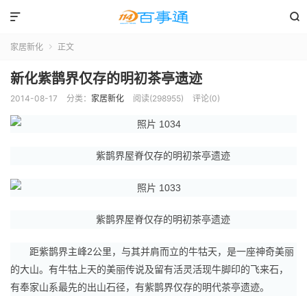


家居新化
正文

新化紫鹊界仅存的明初茶亭遗迹
2014-08-17
分类：
家居新化
阅读(298955)
评论(0)
紫鹊界屋脊仅存的明初茶亭遗迹
紫鹊界屋脊仅存的明初茶亭遗迹
距紫鹊界主峰2公里，与其并肩而立的牛牯天，是一座神奇美丽
的大山。有牛牯上天的美丽传说及留有活灵活现牛脚印的飞来石，
有奉家山系最先的出山石径，有紫鹊界仅存的明代茶亭遗迹。