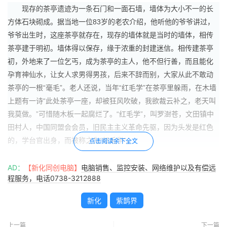
现存的茶亭遗迹为一条石门和一面石墙，墙体为大小不一的长
方体石块砌成。据当地一位83岁的老农介绍，他听他的爷爷讲过，
爷爷出生时，这座茶亭就存在，现存的墙体就是当时的墙体，相传
茶亭建于明初。墙体得以保存，缘于浓重的封建迷信。相传建茶亭
初，外地来了一位乞丐，成为茶亭的主人，他不但行善，而且能化
孕育神仙水，让女人求男得男孩，后来不辞而别，大家从此不敢动
茶亭的一根“毫毛”。老人还说，当年“红毛学”在茶亭里躲雨，在木墙
上题有一诗“此处茶亭一座，却被狂风吹破，我欲裁云补之，老天叫
我莫做。”可惜随木板一起腐烂了。“红毛学”，叫罗澍苍，文田镇中
田村人，中国同盟会会员，旧民主主义革命先驱，因为头发是红色
的，学台官出身，而被称之为“红毛学”。
点击阅读余下全文
茶亭是茶文化的史书，是出门人避风躲雨甚至栖息的港湾，亦
AD：
【新化同创电脑】
电脑销售、监控安装、网络维护以及有偿远
是山里人看外面的窗口。全国解放后，紫鹊界主峰10公里范围内的
程服务，电话0738-3212888
独立茶亭，从左至右依次有走子石茶亭、紫鹊界茶亭、牛牯天茶
新化
紫鹊界
亭、凉风坳茶亭。走子石茶亭自然跨塌，紫鹊界茶亭遭拆卖，凉风
坳茶亭被公路取代。因此，牛牯天茶亭遗迹，被视为重要物质遗
上一篇
下一篇