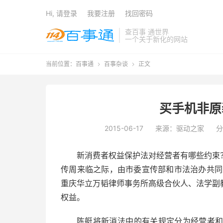
Hi, 请登录
我要注册
找回密码
查百事 通世界
一个关于新化的网站
当前位置：
百事通
百事杂谈
正文


买手机非原
2015-06-17
来源：驱动之家
分
新消费者权益保护法对经营者有哪些约束
传周来临之际，由市委宣传部和市法治办共同主
重庆华立万韬律师事务所高级合伙人、法学副
权益。
陈艇将新消法中的有关规定分为经营者和