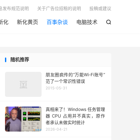

息发布规范说明
关于广告位招租的说明
投稿或建议
新化
新化黄页
百事杂谈
电脑技术

随机推荐
朋友圈疯传的“万能Wi-Fi账号”
范了一个常识性错误
2015-05-31
真相来了！Windows 任务管理
器 CPU 占用并不真实，原作
者承认未做实时统计
2026-04-21