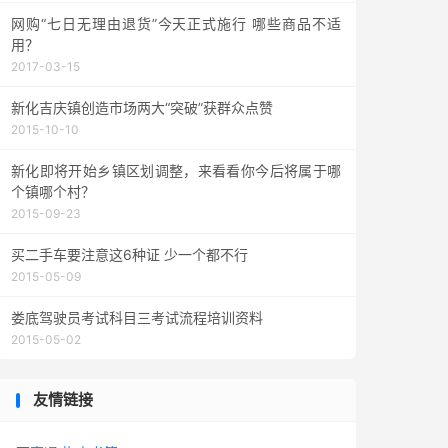
网购“七日无理由退货”今天正式施行 哪些商品不适
用？
2017-03-15
新化吉庆镇创造市场两大“突破”获群众点赞
2015-10-10
新化即将开始乡镇区划调整，来看看你今后将属于哪
个镇哪个村？
2015-09-23
买二手车要注意这6种证 少一个都不行
2015-05-09
娄底驾驶员考试科目三考试流程培训资料
2015-05-02
友情链接