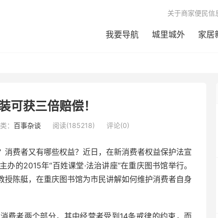
关于商家便民信
我要导航
城里城外
家居
装可获三倍赔偿！
类：
百事杂谈
阅读(185218)
评论(0)
？消费者又有哪些权益？近日，在新消费者权益保护法宣
办的2015年“百姓课堂·法治讲座”在重庆图书馆举行。
教授陈艇，在重庆图书馆为市民讲解如何维护消费者自身
消费者两个部分，其中经营者受到14条戒律的约束，而