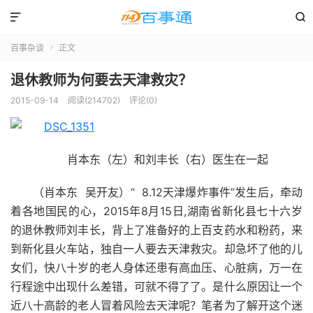


百事杂谈
正文

退休教师为何要去天津救灾？
2015-09-14
阅读(214702)
评论(0)
肖本东（左）和刘丰长（右）医生在一起
（肖本东 吴开友）“ 8.12天津爆炸事件”发生后，牵动
着各地国民的心，2015年8月15日,湖南省新化县七十六岁
的退休教师刘丰长，背上了准备好的上百支药水和粉药，来
到新化县火车站，独自一人要去天津救灾。却急坏了他的儿
女们，快八十岁的老人身体还患有高血压、心脏病，万一在
行程途中出现什么差错，可就不得了了。是什么原因让一个
近八十高龄的老人冒着风险去天津呢？笔者为了解开这个迷