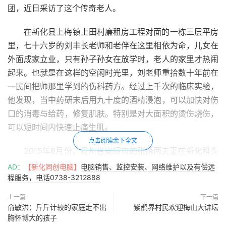
团，近日采访了这个传奇老人。
在新化县上梅镇上田村廉租房工程对面的一栋三层平房
里，七十六岁的刘丰长老师和老伴在这里相依为命，儿女在
外面成家立业，只有孙子孙女在放学时，老人的家里才热闹
起来。也就是在这样的空闲时光里，刘老师重拾数十年前在
一民间把师那里学到的伤科药方。经过上千次的临床实验，
他发现，当中药研末后用九十度的酒精浸泡，可以加快对伤
口的消毒与给药，修复肌肤。特别是对大面积的烫伤烧伤，
可以短时间内快速止痛生肌。
点击阅读余下全文
2015年8月份，贵州省安顺市的张绣两夫妻在新化科头
乡某红砖厂打工。他们三岁的孩子被灶上的开水把下半身烫
AD：
【新化同创电脑】
电脑销售、监控安装、网络维护以及有偿远
伤，屁股下全部是水泡，到冷江伤科医院急救，医院检查后
程服务，电话0738-3212888
说至少要三万元才能治愈。因为家境贫寒，他们转院到贵州
上一篇
下一篇
安顺人民医院治疗。花费医疗费用三万多元，还是有三个地
俞敏洪：斤斤计较的家庭走不出
紫鹊界村民欢迎梅山大讲坛
胸怀博大的孩子
方一直流脓水，后来听说刘丰长老师研究的酒精泡中药水效