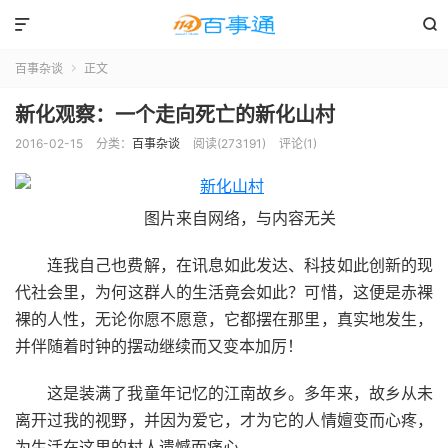


百事杂谈
正文

新化观察：一个走向死亡的新化山村
2016-02-15
分类：
百事杂谈
阅读(273191)
评论(1)
图片来自网络，与内容无关
连我自己也费解，在讯息如此发达、科技如此创新的现
代社会里，为何这群人的生活竟会如此？可惜，这便是赤裸
裸的人性，无论你愿不愿意，它都摆在那里，真实地发生，
并伴随着时钟的摆动继续而又变本加厉！
这是装满了我童年记忆的江南故乡。多年来，故乡从未
离开过我的视野，并因为爱它，才为它的人情嬗变而心疼，
为生活在这里的村人遗憾而痛心。