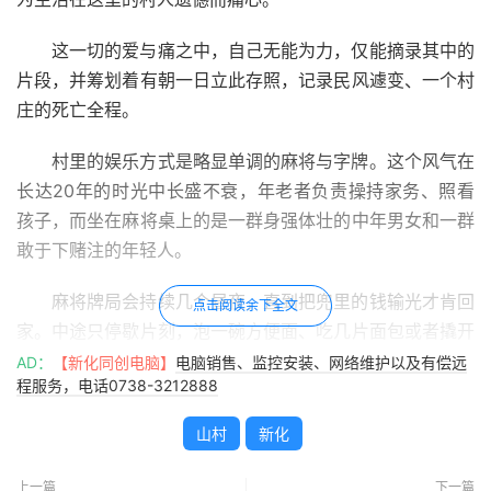
这一切的爱与痛之中，自己无能为力，仅能摘录其中的
片段，并筹划着有朝一日立此存照，记录民风遽变、一个村
庄的死亡全程。
村里的娱乐方式是略显单调的麻将与字牌。这个风气在
长达20年的时光中长盛不衰，年老者负责操持家务、照看
孩子，而坐在麻将桌上的是一群身强体壮的中年男女和一群
敢于下赌注的年轻人。
麻将牌局会持续几个昼夜，直到把兜里的钱输光才肯回
点击阅读余下全文
家。中途只停歇片刻，泡一碗方便面、吃几片面包或者撬开
一瓶啤酒填肚子。为了就地取材、节约时间，这些赌局常设
AD：
【新化同创电脑】
电脑销售、监控安装、网络维护以及有偿远
程服务，电话0738-3212888
在小卖店中，赌家们一手搓着麻将，腾出了另一只手啃着面
包。
山村
新化
春节期间，从年初一，直到月末，都是牌局的最盛时
上一篇
下一篇