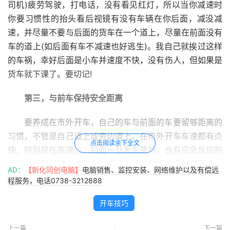
司机)疲劳驾驶，打电话，没有看见红灯，所以当你减速时
你要习惯性的抬头看后视镜有没有车辆在你后面，减没减
速，并尽量不要与后面的货车在一个道上，尽量在前面没有
车的道上(如后面有车不减速也好逃生)。我自己就挨过这样
的车祸，幸好后面是小车并速度不快，没有伤人，但如果是
货车就下课了。要切记!
第三，与前车保持安全距离
要养成在市外开车，自己的车与前面的车要留够距离的
习惯，不管是自己道上或旁边道上。在市外开车车速都有点
点击阅读余下全文
快，特别是在高速上，前面一旦发生意外，也有应急反应的
距离。还有经常会遇见前面旁道上的车不打灯突然变道，如
AD：
【新化同创电脑】
电脑销售、监控安装、网络维护以及有偿远
有足够的距离也能从容应对。
程服务，电话0738-3212888
第四、拐弯减速要看清
开车技巧
要养成开车拐弯时(与非机动车道、人行道有相交时)一
上一篇
下一篇