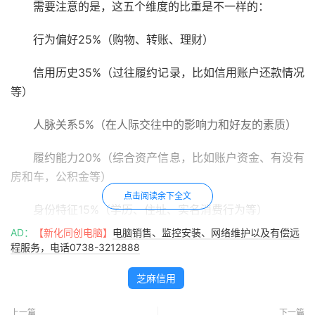
需要注意的是，这五个维度的比重是不一样的：
行为偏好25%（购物、转账、理财）
信用历史35%（过往履约记录，比如信用账户还款情况
等）
人脉关系5%（在人际交往中的影响力和好友的素质）
履约能力20%（综合资产信息，比如账户资金、有没有
房和车，公积金等）
点击阅读余下全文
身份特征15%（学历、住址、实名消费行为等）
AD：
【新化同创电脑】
电脑销售、监控安装、网络维护以及有偿远
下面是
芝麻分高达801分的网友（去年才606分）整理
程服务，电话0738-3212888
的芝麻分升级攻略
，大家不妨参考下：
芝麻信用
1、多使用支付宝的信用卡还款功能并及时还款。能及
时还信用卡可以证明你有偿还能力，履约情况好，可信度
上一篇
下一篇