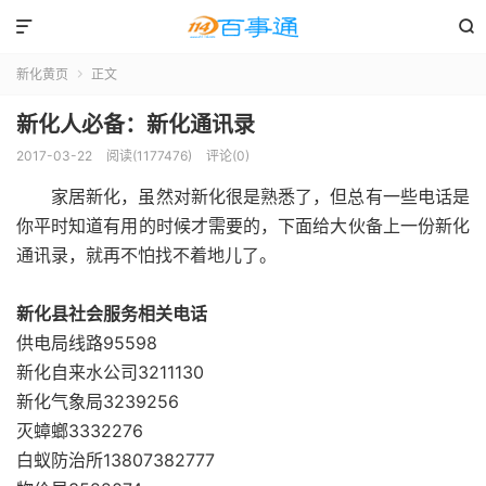


新化黄页
正文

新化人必备：新化通讯录
2017-03-22
阅读(1177476)
评论(0)
家居新化，虽然对新化很是熟悉了，但总有一些电话是
你平时知道有用的时候才需要的，下面给大伙备上一份新化
通讯录，就再不怕找不着地儿了。
新化县社会服务相关电话
供电局线路95598
新化自来水公司3211130
新化气象局3239256
灭蟑螂3332276
白蚁防治所13807382777