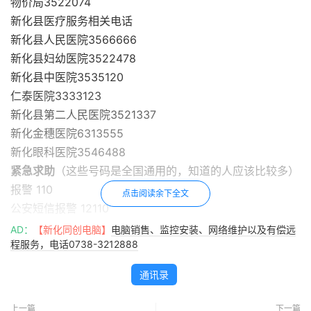
物价局3522074
新化县医疗服务相关电话
新化县人民医院3566666
新化县妇幼医院3522478
新化县中医院3535120
仁泰医院3333123
新化县第二人民医院3521337
新化金穗医院6313555
新化眼科医院3546488
紧急求助
（这些号码是全国通用的，知道的人应该比较多）
报警 110
点击阅读余下全文
公安短信报警 12110
火警 119
AD：
【新化同创电脑】
电脑销售、监控安装、网络维护以及有偿远
程服务，电话0738-3212888
森林火警 95119
交警 122
通讯录
急救 120
红十字会急救台 999
上一篇
下一篇