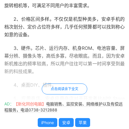
旋转相机等，可满足不同用户的丰富需求。
2、价格区间多样。不仅仅是机型种类多，安卓手机的
档次划分、定价占位符多样，几乎任何预算都可以找到称心
如意的设备。
3、硬件。芯片、运行内存、机身ROM、电池容量、屏
幕分辨、摄像头等，高低多寡，尽收眼底。而且，因为安卓
新机推出的频率较高，所以用户往往可以第一时间享受到最
新的科技成果。
4、桌面DIY、插件。
点击阅读余下全文
5、应用商店。安卓应用商店对于开发者比APP Store
AD：
【新化同创电脑】
电脑销售、监控安装、网络维护以及有偿远
友好，无论是界面、更新体验还是提交应用的便捷度，皆是
程服务，电话0738-3212888
如此。
iPhone
安卓
苹果
6、多任务。安卓的真后台比iOS的伪后台可以保证更