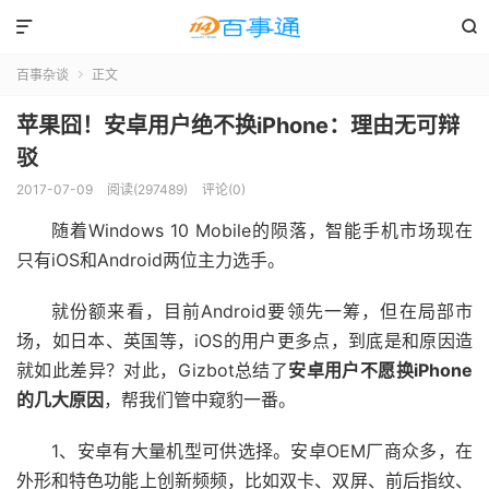


百事杂谈
正文

苹果囧！安卓用户绝不换iPhone：理由无可辩
驳
2017-07-09
阅读(297489)
评论(0)
随着Windows 10 Mobile的陨落，智能手机市场现在
只有iOS和Android两位主力选手。
就份额来看，目前Android要领先一筹，但在局部市
场，如日本、英国等，iOS的用户更多点，到底是和原因造
就如此差异？对此，Gizbot总结了
安卓用户不愿换iPhone
的几大原因
，帮我们管中窥豹一番。
1、安卓有大量机型可供选择。安卓OEM厂商众多，在
外形和特色功能上创新频频，比如双卡、双屏、前后指纹、