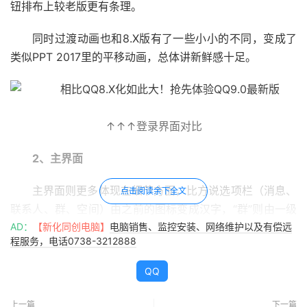
钮排布上较老版更有条理。
同时过渡动画也和8.X版有了一些小小的不同，变成了
类似PPT 2017里的平移动画，总体讲新鲜感十足。
↑↑↑登录界面对比
2、主界面
主界面则更多体现在细节方面，比方说选项栏（消息、
点击阅读余下全文
联系人、群、空间）由之前的图标变成汉字，“群”则由一级
标签回归二级，与“好友”、“多人聊天”并列排布在“联系人”
AD：
【新化同创电脑】
电脑销售、监控安装、网络维护以及有偿远
程服务，电话0738-3212888
下方。
QQ
联系人间距也被拉大，配合淡灰色好友动态，让整个界
面看起来更加舒服。
上一篇
下一篇