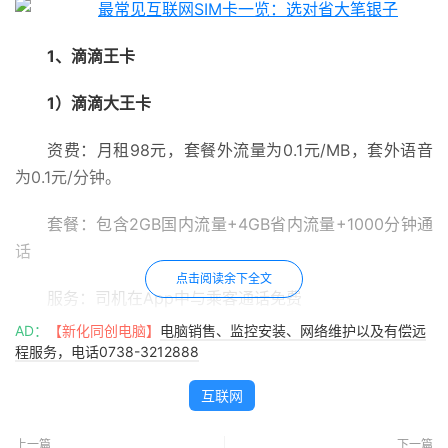
1、滴滴王卡
1）滴滴大王卡
资费：月租98元，套餐外流量为0.1元/MB，套外语音
为0.1元/分钟。
套餐：包含2GB国内流量+4GB省内流量+1000分钟通
话
点击阅读余下全文
服务：司机在App中与乘客通话免费
AD：
【新化同创电脑】
电脑销售、监控安装、网络维护以及有偿远
申请地址：该产品为滴滴与中国联通针对滴滴司机推出
程服务，电话0738-3212888
的专属工作卡，仅限滴滴司机办理，司机可登陆滴滴司机端
互联网
办理。
2）滴滴小王卡：
上一篇
下一篇