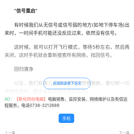
“信号重启”
有时候我们从无信号或信号弱的地方(如地下停车场)出
来时，一时间手机可能还没反应过来，依然没有信号。
这时候，就可以打开飞行模式，等待5秒左右，然后再
关闭，这时手机就会重新搜索所有网络，找回信号。
回归清净
以往，我们有事儿或者心情不好想要静静，要切断一切
点击阅读余下全文
来电信息时，都会采取关闭手机的方式。
AD：
【新化同创电脑】
电脑销售、监控安装、网络维护以及有偿远
其实，只需要打开飞行模式，就自自动断开所有网络，
程服务，电话0738-3212888
别人给你打电话的时候会提示关机，短信也进不来了，但你
手机
还可以开启WiFi上网、游戏，两不耽误。
上一篇
下一篇