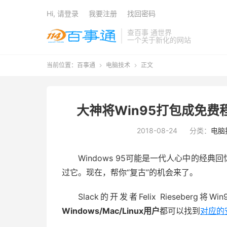
Hi, 请登录
我要注册
找回密码
查百事 通世界
一个关于新化的网站
当前位置：
百事通
电脑技术
正文


大神将Win95打包成免费程序
2018-08-24
分类：
电脑
Windows 95可能是一代人心中的经
过它。现在，帮你“复古”的机会来了。
Slack的开发者Felix Riesebe
Windows/Mac/Linux用户
都可以找到
对应的