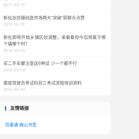
2017-03-15
新化吉庆镇创造市场两大“突破”获群众点赞
2015-10-10
新化即将开始乡镇区划调整，来看看你今后将属于哪
个镇哪个村？
2015-09-23
买二手车要注意这6种证 少一个都不行
2015-05-09
娄底驾驶员考试科目三考试流程培训资料
2015-05-02
友情链接
百事通
梅山书签