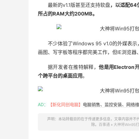
最新的v1.1版甚至还支持软盘
，以适配64
所占的RAM大约200MB。
不少体验了Windows 95 v1.0的
画图、写字板等程序都完美工作，但IE浏览器
据开发者在推特解释，
他是用Electro
个跨平台的桌面应用
。
AD：
【新化同创电脑】
电脑销售、监控安装、网络维护
声明：本站转载目的在于传递更多信息，文章内容并不
除。
百事通
»
大神将Win95打