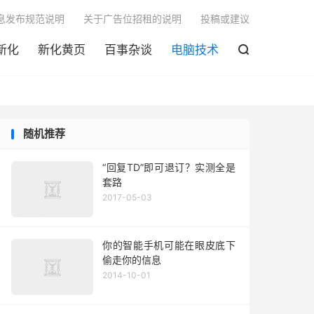

息发布规范说明
关于广告位招租的说明
投稿或建议
新化
新化黄页
百事杂谈
电脑技术

随机推荐
“回复TD”即可退订？实测全是
套路
2017-05-03
你的智能手机可能在眼皮底下
偷走你的信息
2014-10-01