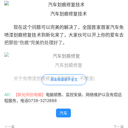
汽车划痕修复技术
现在这个问题可以完美的解决了，全国首家首家汽车免
喷漆划痕修复技术到新化来了，大家伙可以开上你的爱车去
把那些”伤痕“完美的处理好了。
汽车划痕修复
关于免喷漆划痕修复(不刮腻子、不喷漆)
点击阅读余下全文
本技术起始于十年前，在针对汽车小刮擦、划痕的修复
AD：
【新化同创电脑】
电脑销售、监控安装、网络维护以及有偿远
过程中，以现有技术，只要是打磨不掉、抛不掉的，只能以
程服务，电话0738-3212888
喷漆的方式进行维修，这样的修复其过程复杂、时间长、耗
汽车
材用量多，更不利的是，需要喷涂整个部件，从而带来一系
列的问题：整面的色差、爆漆、失光等等问题，而且喷漆过
上一篇
下一篇