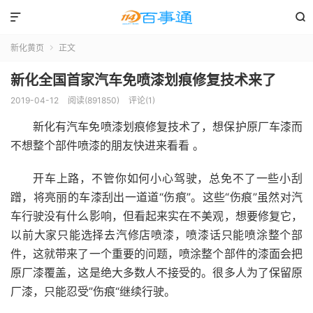


新化黄页
正文

新化全国首家汽车免喷漆划痕修复技术来了
2019-04-12
阅读(891850)
评论(1)
新化有汽车免喷漆划痕修复技术了，想保护原厂车漆而
不想整个部件喷漆的朋友快进来看看 。
开车上路，不管你如何小心驾驶，总免不了一些小刮
蹭，将亮丽的车漆刮出一道道“伤痕”。这些“伤痕”虽然对汽
车行驶没有什么影响，但看起来实在不美观，想要修复它，
以前大家只能选择去汽修店喷漆，喷漆话只能喷涂整个部
件，这就带来了一个重要的问题，喷涂整个部件的漆面会把
原厂漆覆盖，这是绝大多数人不接受的。很多人为了保留原
厂漆，只能忍受”伤痕“继续行驶。