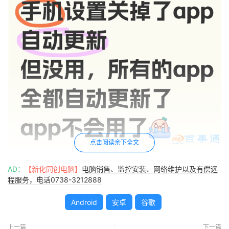
点击阅读余下全文
但如果这时候你用的是安卓手机，恭喜你，你可以找第
AD：
【新化同创电脑】
电脑销售、监控安装、网络维护以及有偿远
三方 APK 镜像站，或者让朋友发你之前版本的安装包，手
程服务，电话0738-3212888
动装回去，基本就能实现 APP 的 “降级” 自由。
Android
安卓
谷歌
上一篇
下一篇