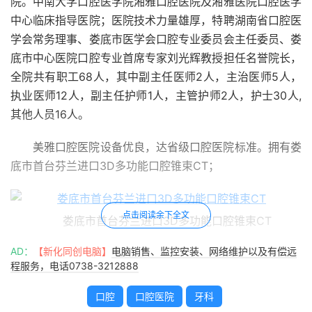
院。中南大学口腔医学院湘雅口腔医院及湘雅医院口腔医学
中心临床指导医院；医院技术力量雄厚，特聘湖南省口腔医
学会常务理事、娄底市医学会口腔专业委员会主任委员、娄
底市中心医院口腔专业首席专家刘光辉教授担任名誉院长，
全院共有职工68人，其中副主任医师2人，主治医师5人，
执业医师12人，副主任护师1人，主管护师2人，护士30人,
其他人员16人。
美雅口腔医院设备优良，达省级口腔医院标准。拥有娄
底市首台芬兰进口3D多功能口腔锥束CT；
点击阅读余下全文
娄底市首台芬兰进口3D多功能口腔锥束CT
AD：
【新化同创电脑】
电脑销售、监控安装、网络维护以及有偿远
配备美国进口根管治疗马达，德国卡瓦种植系统，口腔
程服务，电话0738-3212888
显微治疗系统，冷光美白系统，真空高温医疗消毒系统等目
前国际主流口腔设备；配备口腔数字化病历管理系统，口腔
口腔
口腔医院
牙科
综合治疗椅20台，住院床位15张。