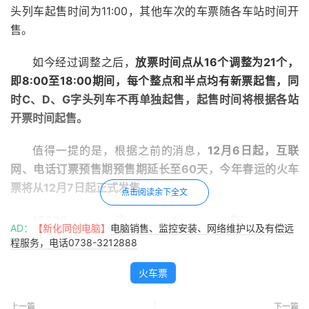
头列车起售时间为11:00，其他车次的车票随各车站时间开
售。
如今经过调整之后，
放票时间点从16个调整为21个，
即8:00至18:00期间，每个整点和半点均有新票起售，同
时C、D、G字头列车不再单独起售，起售时间将根据各站
开票时间起售。
值得一提的是，根据之前的消息，
12月6日起，互联
网、电话订票预售期预售期延长至60天，今年春运的火车
票将从12月7日起正式发售
。
点击阅读余下全文
12306的公告
：
AD：
【新化同创电脑】
电脑销售、监控安装、网络维护以及有偿远
http://www.12306.cn/mormhweb/zxdt/201411/t2014112
程服务，电话0738-3212888
6_2316.html
火车票
具体方案如下：
上一篇
下一篇