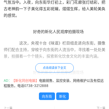
气氛当中。入夜，向东街华灯初上，彩门花廊张灯结彩，把
古老神韵一下子美化得五彩斑斓，熠熠生辉，给人美轮美奂
的感觉。
好奇的新化人民观摩拍摄现场
这次，央视十台《味道》栏目组走进向东街，摄像
师们配合主持，穿梭于向东街的人流当中，寻找着一处处美
景，拍摄着一个个镜头，探索新化饮食文化的丰富内涵。
点击阅读余下全文
好奇的新化人民观摩拍摄现场
AD：
【新化同创电脑】
电脑销售、监控安装、网络维护以及有偿远
此次拍摄，特别向东街的夜景，大量新化市民前往
程服务，电话0738-3212888
观看彩灯，领略浓浓梅山年味，把拍摄推向一个又一个高
向东街
新化
潮。据新化知名摄影师谢玖隆介绍，向东街因这次央视十台
《味道》栏目的拍摄一炮而红，以后完全可以搞各种主题旅
上一篇
下一篇