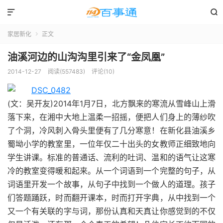


家居新化
正文

油溪河边的山沟沟里引来了“金凤凰”
2014-12-27
阅读(557483)
评论(10)
(文：吴开友)2014年1月7日，北方飘来的寒流从雪峰山上滑
落下来，在湘中大地上温柔一招摇，便把人们身上的薄纱吹
了个洞，冷风刺入骨头里便有了几分寒意！在新化县油溪乡
蜀坳小学的教室里，一位年仅二十出头的女教师正细致地向
学生讲课。标准的普通话、流利的吐词、温和的语气让这寒
冷的教室变得暖和起来。从一个词语到一个完整的句子，从
词语里开发一个故事，从句子中找到一个做人的道理。孩子
们答题踊跃，时而翻开课本，时而打开字典，从中找到一个
又一个有关联的字与词，那份认真和天真让你感觉到的不仅