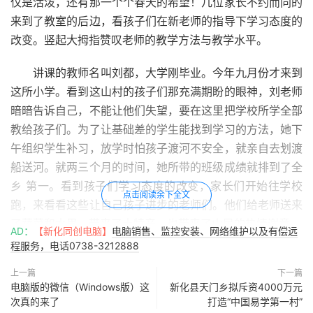
仅是活泼，还有那一个个春天的希望！几位家长不约而同的
来到了教室的后边，看孩子们在新老师的指导下学习态度的
改变。竖起大拇指赞叹老师的教学方法与教学水平。
讲课的教师名叫刘都，大学刚毕业。今年九月份才来到
这所小学。看到这山村的孩子们那充满期盼的眼神，刘老师
暗暗告诉自己，不能让他们失望，要在这里把学校所学全部
教给孩子们。为了让基础差的学生能找到学习的方法，她下
午组织学生补习，放学时怕孩子渡河不安全，就亲自去划渡
船送河。就两三个月的时间，她所带的班级成绩就排到了全
乡 第一。看到孩子们学习态度的改变，家长们开始往学校
点击阅读余下全文
跑，来看看这些让自己孩子进步的老师们。他们给老师送来
了蔬菜和水果，带来了土特产，也带来了山民的热情谢意。
AD：
【新化同创电脑】
电脑销售、监控安装、网络维护以及有偿远
程服务，电话0738-3212888
校长吴巧龙告诉我们：刘都和邹美春老师是教委分配来
上一篇
下一篇
的“特岗教师”，他们都是城里长大的孩子，在农村生活有许
电脑版的微信（Windows版）这
新化县天门乡拟斥资4000万元
多不方便的地方。就是平时买菜都必须到几十里外的镇上才
次真的来了
打造“中国易学第一村”