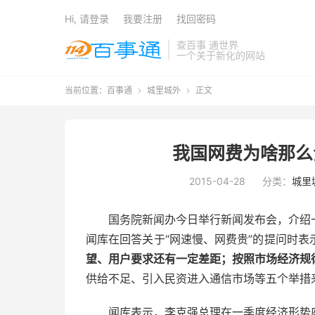
Hi, 请登录
我要注册
找回密码
查百事 通世界
一个关于新化的网站
当前位置：
百事通
城里城外
正文


我国网费为啥那么
2015-04-28
分类：
城里
国务院新闻办今日举行新闻发布会，介绍
闻库在回答关于“网速慢、网费贵”的提问时表
望、用户要求还有一定差距；按照市场经济规
供给不足、引入民资进入通信市场等五个举措
闻库表示，李克强总理在一季度经济形势