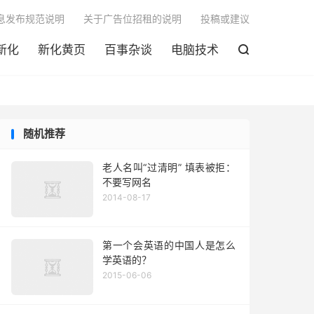

息发布规范说明
关于广告位招租的说明
投稿或建议
新化
新化黄页
百事杂谈
电脑技术

随机推荐
老人名叫“过清明” 填表被拒：
不要写网名
2014-08-17
第一个会英语的中国人是怎么
学英语的？
2015-06-06