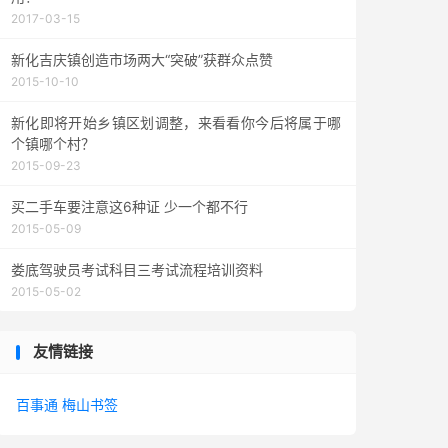
2017-03-15
新化吉庆镇创造市场两大“突破”获群众点赞
2015-10-10
新化即将开始乡镇区划调整，来看看你今后将属于哪
个镇哪个村？
2015-09-23
买二手车要注意这6种证 少一个都不行
2015-05-09
娄底驾驶员考试科目三考试流程培训资料
2015-05-02
友情链接
百事通
梅山书签