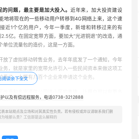
足的问题，最主要是加大投入。
近年来，加大投资建设
可能地将现在的一些移动用户转移到4G网络上来，这个速
有接近1个亿的用户，今年一季度，新增和转移过来的有
2.5亿。在固定宽带方面，要加大“光进铜退”的改造，通
个单位流量包的造价，这是一方面。
开放了虚拟移动转售业务，去年年底发了一个通知，今年
业务，就是家里的宽带允许引入一些民间资本来做这项工
前看了，大概有几百个企业来申请这个业务。
击阅读余下全文
区改造和多家通信公司进小区的事情，让用户可以有更多
以及有偿远程服务，电话0738-3212888
业管理以及我们的业主委员会能够支持响应多家通信公司
尽可能的把铜线换成光纤，用上新技术。同时，多个公司
代表本站观点及立场和对其真实性负责。若有侵权或异议请联系我们删
争，促进降价。
费为啥那么贵？工信部是这么解释的
业建一个杆，只挂自己的光缆，一个企业建一个塔，在这