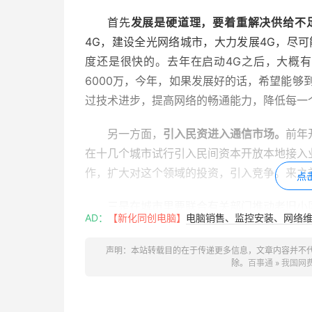
首先
发展是硬道理，要着重解决供给不
4G，建设全光网络城市，大力发展4G，尽
度还是很快的。去年在启动4G之后，大概
6000万，今年，如果发展好的话，希望能够到
过技术进步，提高网络的畅通能力，降低每一
另一方面，
引入民资进入通信市场。
前年
在十几个城市试行引入民间资本开放本地接入
作，扩大对这个领域的投资，引入竞争。来之
点
三是在城市里要联合有关部门推动老旧小
AD：
【新化同创电脑】
电脑销售、监控安装、网络维护
的选择余地。在这里，我也呼吁各个小区的物
进小区的事情，让他们能够提供服务，让用户
声明：本站转载目的在于传递更多信息，文章内容并不
进了小区之后，老百姓还有选择余地，形成竞
除。
百事通
»
我国网
四是加大共建共享的力度，原来是一个企