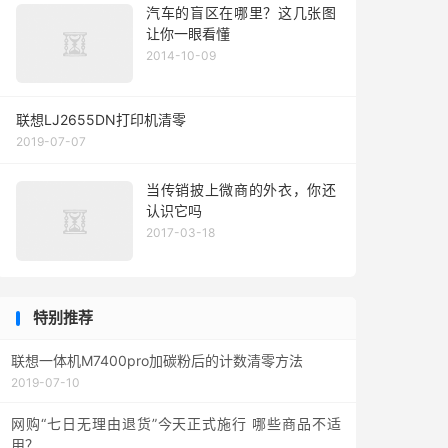
汽车的盲区在哪里？这几张图
让你一眼看懂
2014-10-09
联想LJ2655DN打印机清零
2019-07-07
当传销披上微商的外衣，你还
认识它吗
2017-03-18
特别推荐
联想一体机M7400pro加碳粉后的计数清零方法
2019-07-10
网购“七日无理由退货”今天正式施行 哪些商品不适
用？