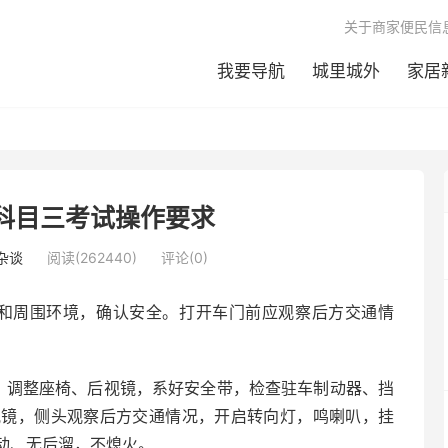
关于商家便民信
我要导航
城里城外
家居
考科目三考试操作要求
杂谈
阅读(262440)
评论(0)
和周围环境，确认安全。打开车门前应观察后方交通情
，调整座椅、后视镜，系好安全带，检查驻车制动器、挡
视镜，侧头观察后方交通情况，开启转向灯，鸣喇叭，挂
动、无后溜，不熄火。