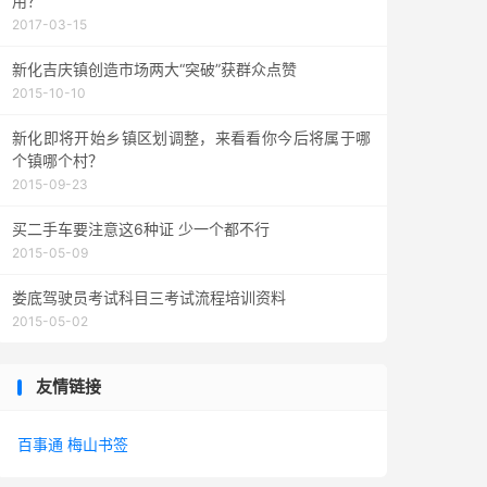
用？
2017-03-15
新化吉庆镇创造市场两大“突破”获群众点赞
2015-10-10
新化即将开始乡镇区划调整，来看看你今后将属于哪
个镇哪个村？
2015-09-23
买二手车要注意这6种证 少一个都不行
2015-05-09
娄底驾驶员考试科目三考试流程培训资料
2015-05-02
友情链接
百事通
梅山书签