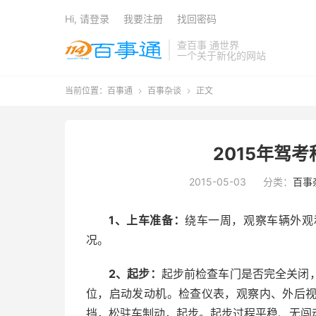
Hi, 请登录
我要注册
找回密码
查百事 通世界
一个关于新化的网站
当前位置：
百事通
百事杂谈
正文


2015年驾
2015-05-03
分类：
百事
1、上车准备：
绕车一周，观察车辆外观
况。
2、起步：
起步前检查车门是否完全关闭
位，启动发动机。检查仪表，观察内、外后
挡，松驻车制动，起步。起步过程平稳、无闯