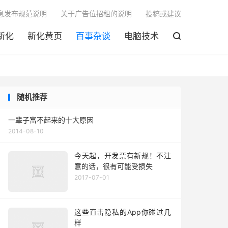

息发布规范说明
关于广告位招租的说明
投稿或建议
新化
新化黄页
百事杂谈
电脑技术

随机推荐
一辈子富不起来的十大原因
2014-08-10
今天起，开发票有新规！不注
意的话，很有可能受损失
2017-07-01
这些直击隐私的App你碰过几
样