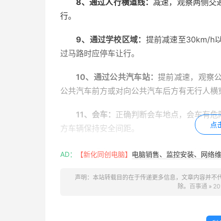
8、通过人行横道线：
减速，观察两侧交
行。
9、通过学校区域：
提前减速至30km/
过马路时应停车让行。
10、通过公共汽车站：
提前减速，观察
公共汽车前方或对向公共汽车后方有无行人横
11、会车：
正确判断会车地点，会车有危
点
方车辆保持安全间距。
12、超车：
超车前，保持与被超越车辆的
AD：
【新化同创电脑】
电脑销售、监控安装、网络维护
合理时机，鸣喇叭或交替使用远近光灯，从被
声明：本站转载目的在于传递更多信息，文章内容并不
态，保持横向安全距离。超越后，在不影响被
除。
百事通
»
2
车道，关闭转向灯。
13、掉头：
降低车速，观察交通情况，