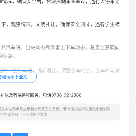
通情况，确认安全后，合理控制车速通过，遇行人停车让
h以下，观察情况，文明礼让，确保安全通过，遇有学生横
公共汽车进、出站动态和乘客上下车动态，着重注意同向
穿道路。
险时，控制车速，提前避让，调整会车地点，会车时与对
击阅读余下全文
安全跟车距离。观察左侧交通情况,开启左转向灯，选择
以及有偿远程服务，电话0738-3212888
超越车辆的左侧超越。超车时，侧头观察被超越车辆的动
代表本站观点及立场和对其真实性负责。若有侵权或异议请联系我们删
超越车辆正常行驶的情况下，开启右转向灯，逐渐驶回原
015年驾考科目三考试操作要求
正确选择掉头地点和时机，发出掉头信号后掉头。掉头时