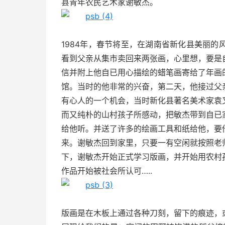
县青年农民艺术家谢敏杰。
1984年，春节将至，在湖南省新化县美丽
看到父亲从集市卖回来两张画，心里想，要是
信并附上他自已用心描绘的蜡笔画寄给了年画
馆。当时的他非常的兴奋，第二天，他接过父
有心人的一个机会，当时新化县著名美术家袁
而又纯朴的山村孩子所感动，把敏杰带到自已
给他听。并送了许多的绘画工具和纸给他，要
来。谢敏杰回到家里，只要一有空闲就按照老
下，谢敏杰开始正式学习版画，并开始用农村
作品开始被社会所认可…..
版画是在木板上通过各种刀刻，留下的痕迹，