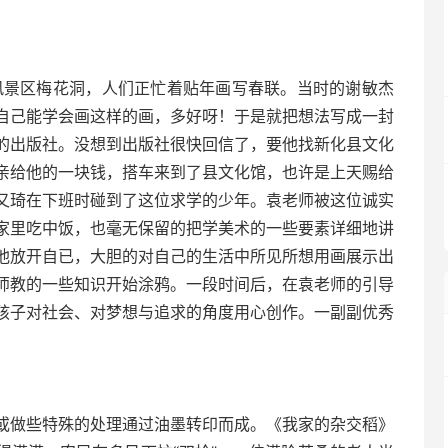
的风景区梅花洞，人们正忙着贴年画写春联。当时的谢敏杰
自己能学会画这样的画，多好呀！于是就把想法写成一封
的出版社。没想到出版社很快回信了，要他找新化县文化
亲给他的一块钱，搭车来到了县文化馆，也许是上天赐给
又琦在下班时碰到了这位求学的少年。袁老师被这位诚实
家里吃中饭，也毫无保留的把学美术的一些要素详细地讲
他放开自已，大胆的对自己的生活中所见所想用画展示出
师教的一些知识开始涂鸦。一段时间后，在袁老师的引导
孩子对社会、对梦想与追求的角度用心创作。一副副优秀
或做些特殊的处理通过油墨转印而成。《我家的杂交稻》