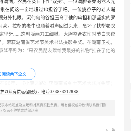
得满满，农民在炙日下忙“双抢”。一位满脸苍桑的老人光
象在问这一亩地超过10担谷了吧。一位挑谷子的老人嘴
穗分外扎眼，沉甸甸的谷担压弯了他的扁担和那坚实的罗
月亮。拉犁的老牛也顺着喊声回过头来，急坏了扶犁老农
家里赶……这副版画刀工细腻，大胆整合农忙时节白天夜
6年，荣获湖南省艺术节美术书法摄影金奖。在湖南卫视，
袁隆平称为：“是农民朋友赠给我最好的礼物”挂在了他的
击阅读余下全文
在96年，《小康之路》获湖南省乡土艺术大联展金奖；
；2002年《乡里组画》入选由中国美术家协会举办的纪
以及有偿远程服务，电话0738-3212888
表60周年全国美术作品展；2004年《小营生.大吉利》
代表本站观点及立场和对其真实性负责。若有侵权或异议请联系我们删
；2008年《农家乐》入选湖南省美术精品展；2010年
»
农民不种地竟然做这事
农村中来,到世界而去,得到了许多著名学家与藏家的亲睐。
下一篇