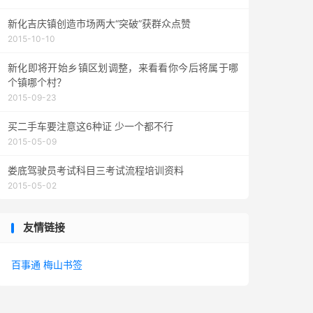
新化吉庆镇创造市场两大“突破”获群众点赞
2015-10-10
新化即将开始乡镇区划调整，来看看你今后将属于哪
个镇哪个村？
2015-09-23
买二手车要注意这6种证 少一个都不行
2015-05-09
娄底驾驶员考试科目三考试流程培训资料
2015-05-02
友情链接
百事通
梅山书签