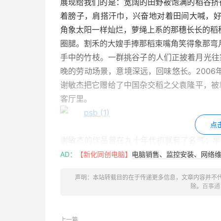
展现给我们的是：宽阔的田野被饱满的稻谷挤
着膀子，肩搭汗巾，兴奋地对着田间大喊，好
角象太阳一样灿烂，萝绳上系的那穗长长的稻
圈腿。割禾的大嫂手捧那稻束嘴角笑得象那弯
手中的竹枝。一群挑谷子的人们正披着月光往
晚的劳动场景，意境深远，回味悠长。200
谢敏杰把它赠给了中国杂交稻之父袁隆平，被
客厅里。
点
谢敏杰的作品曾在九十年代初就有了名气：早
《山乡曲》获湖南省四风美术摄影作品展金奖
AD：
【新化同创电脑】
电脑销售、监控安装、网络维护
念毛泽东同志《在延安文艺座谈会上的讲话》发
声明：本站转载目的在于传递更多信息，文章内容并不
入选全国美展-湖南展区-湖南省优秀美术作品展
除。
百事通
被评为新化县优秀艺术家…..谢敏杰的作品从
上一篇