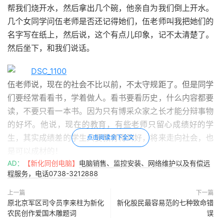
帮我们烧开水，然后拿出几个碗，他亲自为我们倒上开水。
几个女同学问伍老师是否还记得她们，伍老师叫我把她们的
名字写在纸上，然后说，这个有点儿印象，记不太清楚了。
然后坐下，和我们说话。
伍老师说，现在的社会不比以前，不太守规距了。但是同学
们要经常看看书，学着做人。看书要看历史，什么内容都要
读，不要只看一本书。因为只有博采众家之长才能分辩事物
的好坏。他说，现在的教育，有些老师只留心成绩好的学
生，其实成绩差的学生只要教育得到好，将来走向社会，也
点击阅读余下全文
是可以成材的！
AD：
【新化同创电脑】
电脑销售、监控安装、网络维护以及有偿远
程服务，电话0738-3212888
他说，搞好家庭，主要是搞好夫妻关系。一个家庭就是
两口子的事情，大家要能包容和体贴，对孩子和老人就是最
上一篇
下一篇
大的安慰了！老人只有看到家庭和气，他们才开心。孩子只
原北京军区司令员李来柱为新化
新化股民最容易范的七种致命错
农民创作爱国木雕题词
误
有看到父母和合，他们才上进！